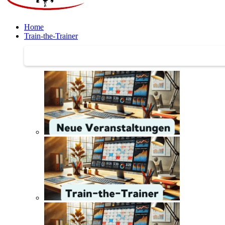
Home
Train-the-Trainer
Train-the-Trainer