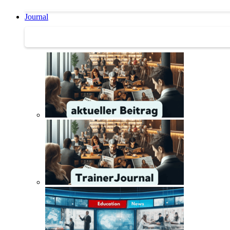
Journal
Journal | Weiterbildungs-News | Literatur-Tipps