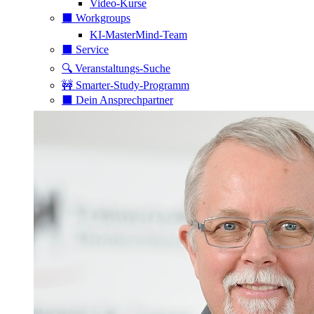
Video-Kurse
⬛️ Workgroups
KI-MasterMind-Team
⬛️ Service
🔍 Veranstaltungs-Suche
🚧 Smarter-Study-Programm
⬛️ Dein Ansprechpartner