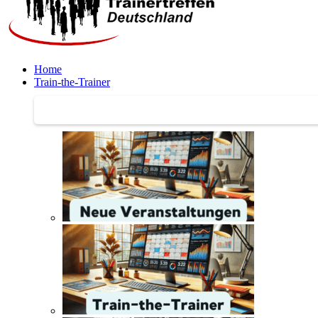
Home
Train-the-Trainer
Train-the-Trainer