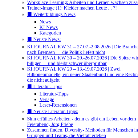
Workplace Learning: Arbeiten und Lernen wachsen zu
Trainer-Image (1): Kleider machen Leute ... ?!
⬛️ Weiterbildungs-News
News
KI-News
Kategorien
⬛️ Neuste News:
KI JOURNAL KW 31 – 27.07.-2.08.2026 | Die Branche 
nach Bremsen — die Politik liefert nicht
KI JOURNAL KW 30 – 20.-26.07.2026 | Die Spitze wi
billiger — und bleibt schwer überprüfbar
KI JOURNAL KW 29 – 13.-19.07.2026 | Zwei
Billionenmodelle, ein neuer Staatenbund und eine Rech
die nicht aufgeht
⬛️ Literatur-Tipps
Literatur-Tipps
Verlage
Leser-Rezensionen
⬛️ Neuste Literatur-Tipps:
Sinn erfülltes Arbeiten - denn es gibt ein Leben vor dem
Feierabend, Jörg Friebe
Zusammen finden, Diversity- Methoden für Menschen in
Gruppen und Teams, die Vielfalt erleben