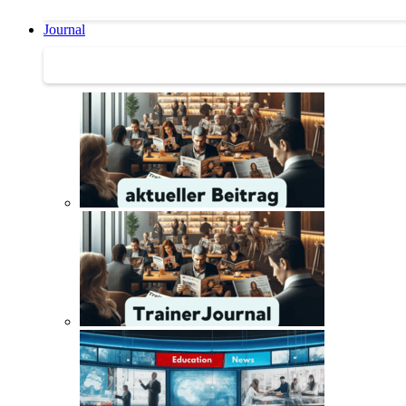
Journal
Journal | Weiterbildungs-News | Literatur-Tipps