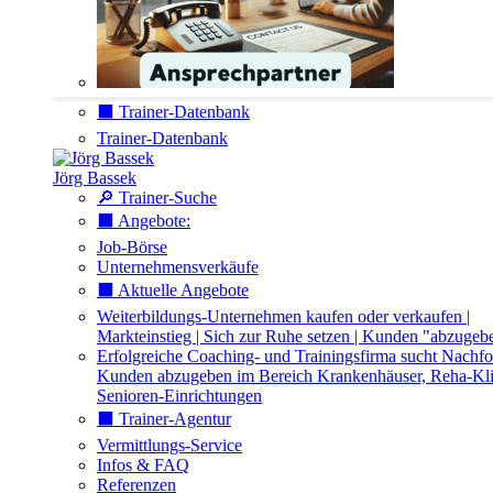
⬛️ Trainer-Datenbank
Trainer-Datenbank
Jörg Bassek
🔎 Trainer-Suche
⬛️ Angebote:
Job-Börse
Unternehmensverkäufe
⬛️ Aktuelle Angebote
Weiterbildungs-Unternehmen kaufen oder verkaufen |
Markteinstieg | Sich zur Ruhe setzen | Kunden "abzugeb
Erfolgreiche Coaching- und Trainingsfirma sucht Nachfo
Kunden abzugeben im Bereich Krankenhäuser, Reha-Kli
Senioren-Einrichtungen
⬛️ Trainer-Agentur
Vermittlungs-Service
Infos & FAQ
Referenzen