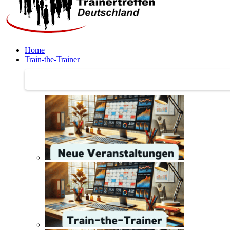
Home
Train-the-Trainer
Train-the-Trainer