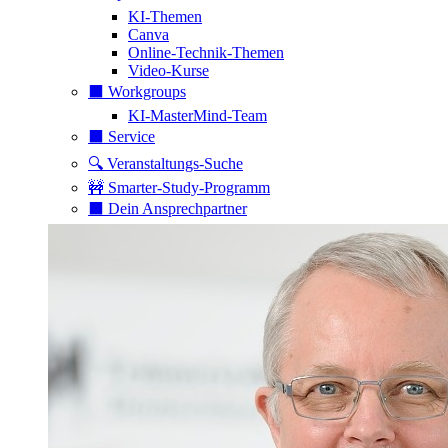
KI-Themen
Canva
Online-Technik-Themen
Video-Kurse
⬛️ Workgroups
KI-MasterMind-Team
⬛️ Service
🔍 Veranstaltungs-Suche
🚧 Smarter-Study-Programm
⬛️ Dein Ansprechpartner