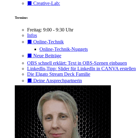
⬛️ Creative-Lab:
Termine:
Freitag: 9:00 - 9:30 Uhr
Infos
⬛️ Online-Technik
Online-Technik-Nuggets
⬛️ Neue Beiträge
OBS schnell erklärt: Text in OBS-Szenen einbauen
LinkedIn-Tipp: Slider für LinkedIn in CANVA erstellen
Die Elgato Stream Deck Familie
⬛️ Deine Ansprechpartnerin