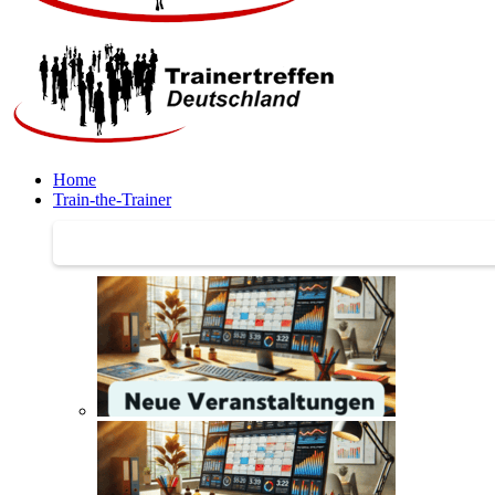
Home
Train-the-Trainer
Train-the-Trainer