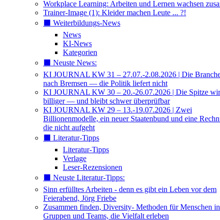
Workplace Learning: Arbeiten und Lernen wachsen zu
Trainer-Image (1): Kleider machen Leute ... ?!
⬛️ Weiterbildungs-News
News
KI-News
Kategorien
⬛️ Neuste News:
KI JOURNAL KW 31 – 27.07.-2.08.2026 | Die Branche 
nach Bremsen — die Politik liefert nicht
KI JOURNAL KW 30 – 20.-26.07.2026 | Die Spitze wi
billiger — und bleibt schwer überprüfbar
KI JOURNAL KW 29 – 13.-19.07.2026 | Zwei
Billionenmodelle, ein neuer Staatenbund und eine Rech
die nicht aufgeht
⬛️ Literatur-Tipps
Literatur-Tipps
Verlage
Leser-Rezensionen
⬛️ Neuste Literatur-Tipps:
Sinn erfülltes Arbeiten - denn es gibt ein Leben vor dem
Feierabend, Jörg Friebe
Zusammen finden, Diversity- Methoden für Menschen in
Gruppen und Teams, die Vielfalt erleben