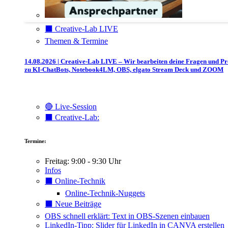
⬛️ Creative-Lab LIVE
Themen & Termine
14.08.2026 | Creative-Lab LIVE – Wir bearbeiten deine Fragen und P
zu KI-ChatBots, Notebook4LM, OBS, elgato Stream Deck und ZOOM
🔴 Live-Session
⬛️ Creative-Lab:
Termine:
Freitag: 9:00 - 9:30 Uhr
Infos
⬛️ Online-Technik
Online-Technik-Nuggets
⬛️ Neue Beiträge
OBS schnell erklärt: Text in OBS-Szenen einbauen
LinkedIn-Tipp: Slider für LinkedIn in CANVA erstellen