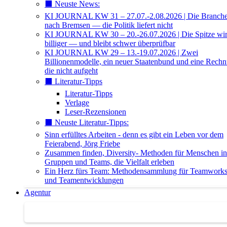
⬛️ Neuste News:
KI JOURNAL KW 31 – 27.07.-2.08.2026 | Die Branche 
nach Bremsen — die Politik liefert nicht
KI JOURNAL KW 30 – 20.-26.07.2026 | Die Spitze wi
billiger — und bleibt schwer überprüfbar
KI JOURNAL KW 29 – 13.-19.07.2026 | Zwei
Billionenmodelle, ein neuer Staatenbund und eine Rech
die nicht aufgeht
⬛️ Literatur-Tipps
Literatur-Tipps
Verlage
Leser-Rezensionen
⬛️ Neuste Literatur-Tipps:
Sinn erfülltes Arbeiten - denn es gibt ein Leben vor dem
Feierabend, Jörg Friebe
Zusammen finden, Diversity- Methoden für Menschen in
Gruppen und Teams, die Vielfalt erleben
Ein Herz fürs Team: Methodensammlung für Teamwork
und Teamentwicklungen
Agentur
Agentur | Trainer-Datenbank