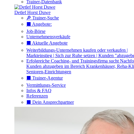
Trainer-Datenbank
Detlef Horst Duwe
🔎 Trainer-Suche
⬛️ Angebote:
Job-Börse
Unternehmensverkäufe
⬛️ Aktuelle Angebote
Weiterbildungs-Unternehmen kaufen oder verkaufen |
Markteinstieg | Sich zur Ruhe setzen | Kunden "abzugeb
Erfolgreiche Coaching- und Trainingsfirma sucht Nachfo
Kunden abzugeben im Bereich Krankenhäuser, Reha-Kli
Senioren-Einrichtungen
⬛️ Trainer-Agentur
Vermittlungs-Service
Infos & FAQ
Referenzen
⬛️ Dein Ansprechpartner