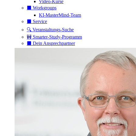
Video-Kurse
⬛️ Workgroups
KI-MasterMind-Team
⬛️ Service
🔍 Veranstaltungs-Suche
🚧 Smarter-Study-Programm
⬛️ Dein Ansprechpartner