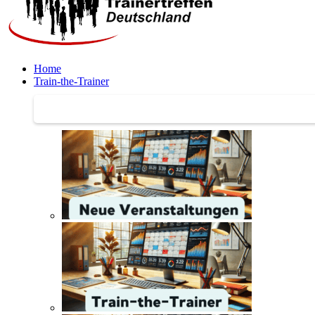
Home
Train-the-Trainer
Train-the-Trainer