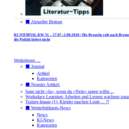
⬛️ Aktueller Beitrag
KI JOURNAL KW 31 – 27.07.-2.08.2026 | Die Branche ruft nach Brem
die Politik liefert nicht
Weiterlesen …
⬛️ Journal
Artikel
Kategorien
⬛️ Neuster Artikel:
Sage nicht »Ja«, wenn du »Nein« sagen willst ...
Workplace Learning: Arbeiten und Lernen wachsen zu
Trainer-Image (1): Kleider machen Leute ... ?!
⬛️ Weiterbildungs-News
News
KI-News
Kategorien