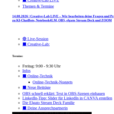
⬛️ Creative-Lab LIVE
Themen & Termine
14.08.2026 | Creative-Lab LIVE – Wir bearbeiten deine Fragen und P
zu KI-ChatBots, Notebook4LM, OBS, elgato Stream Deck und ZOOM
🔴 Live-Session
⬛️ Creative-Lab:
Termine:
Freitag: 9:00 - 9:30 Uhr
Infos
⬛️ Online-Technik
Online-Technik-Nuggets
⬛️ Neue Beiträge
OBS schnell erklärt: Text in OBS-Szenen einbauen
LinkedIn-Tipp: Slider für LinkedIn in CANVA erstellen
Die Elgato Stream Deck Familie
⬛️ Deine Ansprechpartnerin