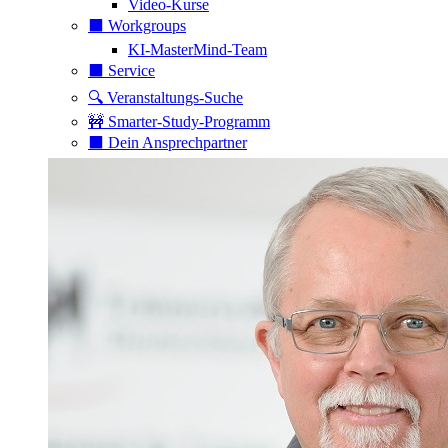
Video-Kurse
⬛️ Workgroups
KI-MasterMind-Team
⬛️ Service
🔍 Veranstaltungs-Suche
🚧 Smarter-Study-Programm
⬛️ Dein Ansprechpartner