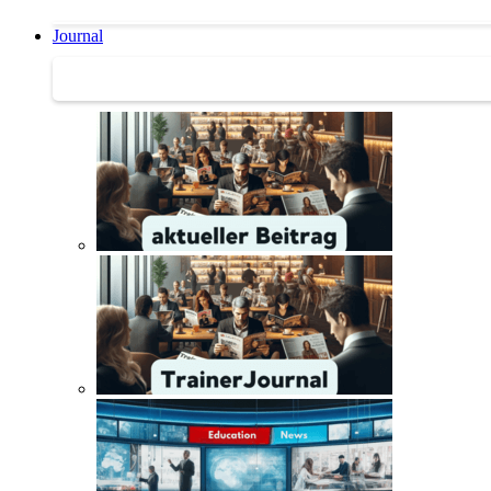
Journal
Journal | Weiterbildungs-News | Literatur-Tipps