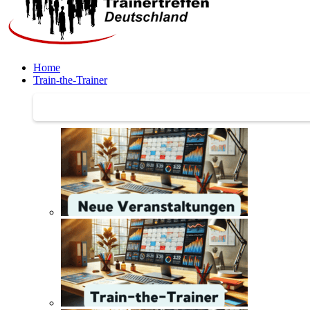
Home
Train-the-Trainer
Train-the-Trainer