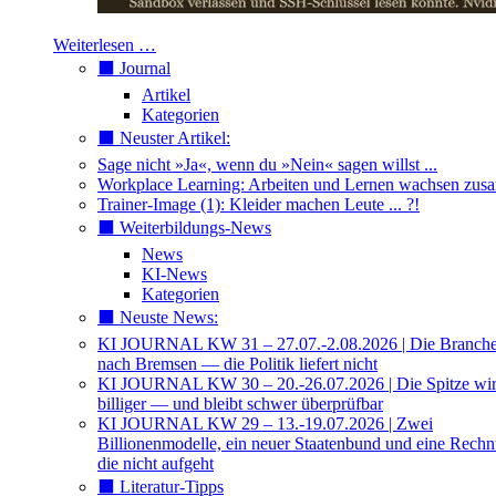
Weiterlesen …
⬛️ Journal
Artikel
Kategorien
⬛️ Neuster Artikel:
Sage nicht »Ja«, wenn du »Nein« sagen willst ...
Workplace Learning: Arbeiten und Lernen wachsen zu
Trainer-Image (1): Kleider machen Leute ... ?!
⬛️ Weiterbildungs-News
News
KI-News
Kategorien
⬛️ Neuste News:
KI JOURNAL KW 31 – 27.07.-2.08.2026 | Die Branche 
nach Bremsen — die Politik liefert nicht
KI JOURNAL KW 30 – 20.-26.07.2026 | Die Spitze wi
billiger — und bleibt schwer überprüfbar
KI JOURNAL KW 29 – 13.-19.07.2026 | Zwei
Billionenmodelle, ein neuer Staatenbund und eine Rech
die nicht aufgeht
⬛️ Literatur-Tipps