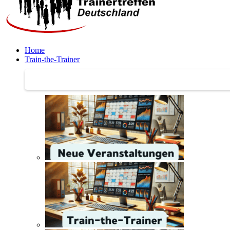
Home
Train-the-Trainer
Train-the-Trainer