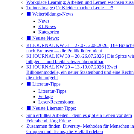
Workplace Learning: Arbeiten und Lernen wachsen zu
Trainer-Image (1): Kleider machen Leute ... ?!
⬛️ Weiterbildungs-News
News
KI-News
Kategorien
⬛️ Neuste News:
KI JOURNAL KW 31 – 27.07.-2.08.2026 | Die Branche 
nach Bremsen — die Politik liefert nicht
KI JOURNAL KW 30 – 20.-26.07.2026 | Die Spitze wi
billiger — und bleibt schwer überprüfbar
KI JOURNAL KW 29 – 13.-19.07.2026 | Zwei
Billionenmodelle, ein neuer Staatenbund und eine Rech
die nicht aufgeht
⬛️ Literatur-Tipps
Literatur-Tipps
Verlage
Leser-Rezensionen
⬛️ Neuste Literatur-Tipps:
Sinn erfülltes Arbeiten - denn es gibt ein Leben vor dem
Feierabend, Jörg Friebe
Zusammen finden, Diversity- Methoden für Menschen in
Gruppen und Teams, die Vielfalt erleben