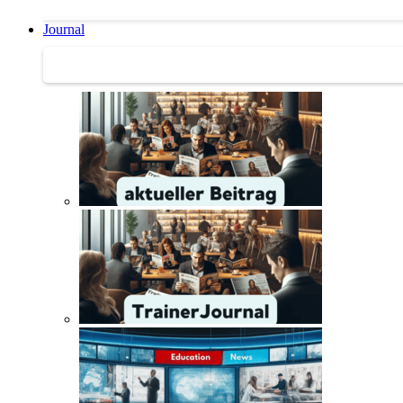
Journal
Journal | Weiterbildungs-News | Literatur-Tipps