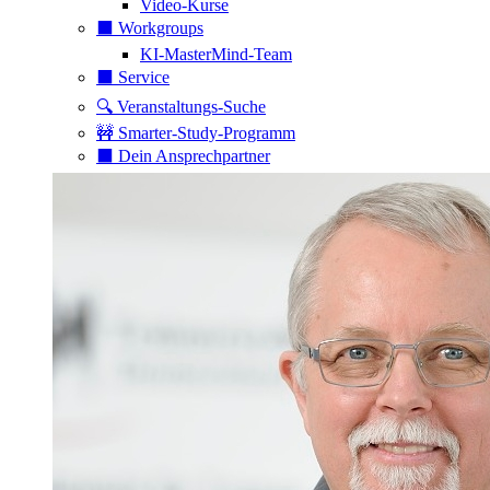
Video-Kurse
⬛️ Workgroups
KI-MasterMind-Team
⬛️ Service
🔍 Veranstaltungs-Suche
🚧 Smarter-Study-Programm
⬛️ Dein Ansprechpartner