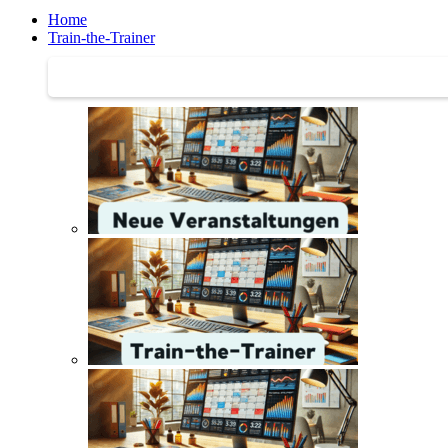
Home
Train-the-Trainer
Train-the-Trainer