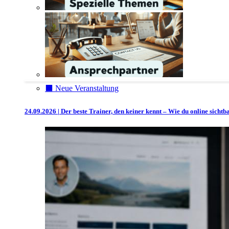
⬛️ Neue Veranstaltung
24.09.2026 | Der beste Trainer, den keiner kennt – Wie du online sicht