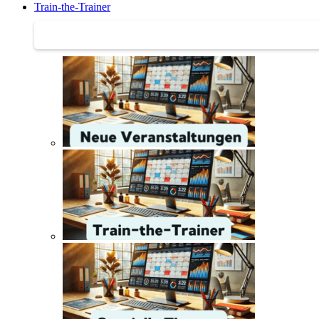
Train-the-Trainer
Train-the-Trainer