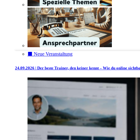
⬛️ Neue Veranstaltung
24.09.2026 | Der beste Trainer, den keiner kennt – Wie du online sicht