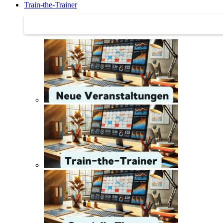
Train-the-Trainer
Train-the-Trainer