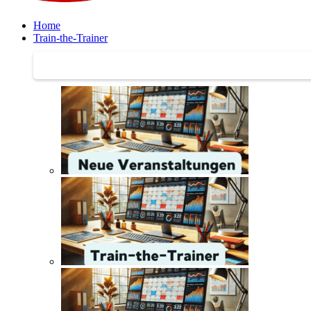
Home
Train-the-Trainer
Train-the-Trainer