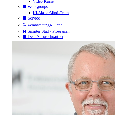
Video-Kurse
⬛️ Workgroups
KI-MasterMind-Team
⬛️ Service
🔍 Veranstaltungs-Suche
🚧 Smarter-Study-Programm
⬛️ Dein Ansprechpartner