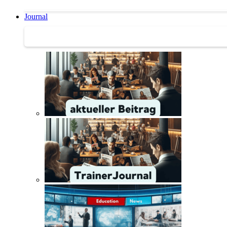
Journal
Journal | Weiterbildungs-News | Literatur-Tipps