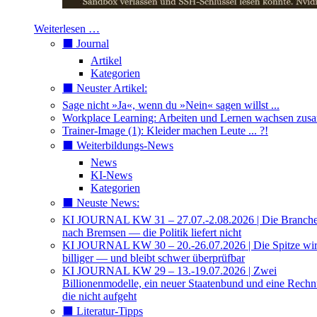
Weiterlesen …
⬛️ Journal
Artikel
Kategorien
⬛️ Neuster Artikel:
Sage nicht »Ja«, wenn du »Nein« sagen willst ...
Workplace Learning: Arbeiten und Lernen wachsen zu
Trainer-Image (1): Kleider machen Leute ... ?!
⬛️ Weiterbildungs-News
News
KI-News
Kategorien
⬛️ Neuste News:
KI JOURNAL KW 31 – 27.07.-2.08.2026 | Die Branche 
nach Bremsen — die Politik liefert nicht
KI JOURNAL KW 30 – 20.-26.07.2026 | Die Spitze wi
billiger — und bleibt schwer überprüfbar
KI JOURNAL KW 29 – 13.-19.07.2026 | Zwei
Billionenmodelle, ein neuer Staatenbund und eine Rech
die nicht aufgeht
⬛️ Literatur-Tipps