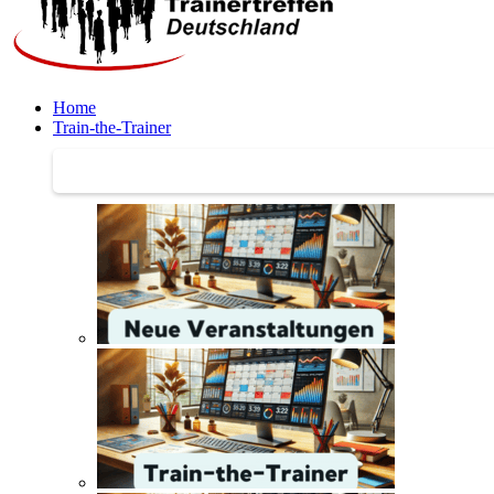
Home
Train-the-Trainer
Train-the-Trainer