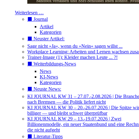
Weiterlesen …
⬛️ Journal
Artikel
Kategorien
⬛️ Neuster Artikel:
Sage nicht »Ja«, wenn du »Nein« sagen willst ...
Workplace Learning: Arbeiten und Lernen wachsen zu
Trainer-Image (1): Kleider machen Leute ... ?!
⬛️ Weiterbildungs-News
News
KI-News
Kategorien
⬛️ Neuste News:
KI JOURNAL KW 31 – 27.07.-2.08.2026 | Die Branche 
nach Bremsen — die Politik liefert nicht
KI JOURNAL KW 30 – 20.-26.07.2026 | Die Spitze wi
billiger — und bleibt schwer überprüfbar
KI JOURNAL KW 29 – 13.-19.07.2026 | Zwei
Billionenmodelle, ein neuer Staatenbund und eine Rech
die nicht aufgeht
⬛️ Literatur-Tipps