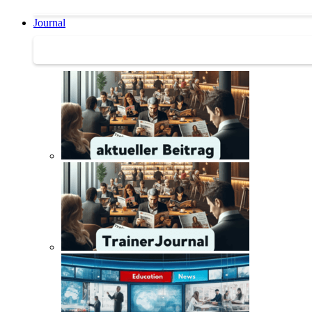
Journal
Journal | Weiterbildungs-News | Literatur-Tipps