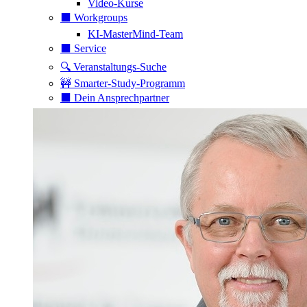
Video-Kurse
⬛️ Workgroups
KI-MasterMind-Team
⬛️ Service
🔍 Veranstaltungs-Suche
🚧 Smarter-Study-Programm
⬛️ Dein Ansprechpartner