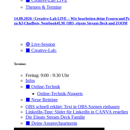
⬛️ Creative-Lab LIVE
Themen & Termine
14.08.2026 | Creative-Lab LIVE – Wir bearbeiten deine Fragen und P
zu KI-ChatBots, Notebook4LM, OBS, elgato Stream Deck und ZOOM
🔴 Live-Session
⬛️ Creative-Lab:
Termine:
Freitag: 9:00 - 9:30 Uhr
Infos
⬛️ Online-Technik
Online-Technik-Nuggets
⬛️ Neue Beiträge
OBS schnell erklärt: Text in OBS-Szenen einbauen
LinkedIn-Tipp: Slider für LinkedIn in CANVA erstellen
Die Elgato Stream Deck Familie
⬛️ Deine Ansprechpartnerin