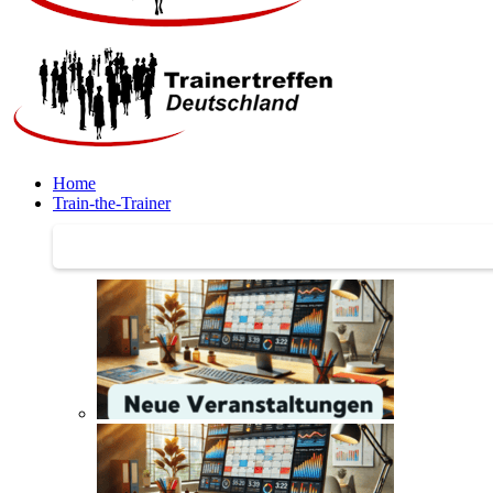
Home
Train-the-Trainer
Train-the-Trainer