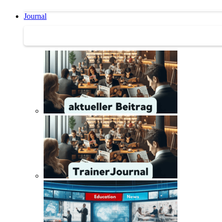
Journal
Journal | Weiterbildungs-News | Literatur-Tipps