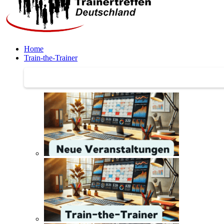
Home
Train-the-Trainer
Train-the-Trainer