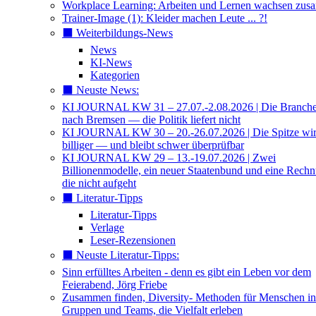
Workplace Learning: Arbeiten und Lernen wachsen zu
Trainer-Image (1): Kleider machen Leute ... ?!
⬛️ Weiterbildungs-News
News
KI-News
Kategorien
⬛️ Neuste News:
KI JOURNAL KW 31 – 27.07.-2.08.2026 | Die Branche 
nach Bremsen — die Politik liefert nicht
KI JOURNAL KW 30 – 20.-26.07.2026 | Die Spitze wi
billiger — und bleibt schwer überprüfbar
KI JOURNAL KW 29 – 13.-19.07.2026 | Zwei
Billionenmodelle, ein neuer Staatenbund und eine Rech
die nicht aufgeht
⬛️ Literatur-Tipps
Literatur-Tipps
Verlage
Leser-Rezensionen
⬛️ Neuste Literatur-Tipps:
Sinn erfülltes Arbeiten - denn es gibt ein Leben vor dem
Feierabend, Jörg Friebe
Zusammen finden, Diversity- Methoden für Menschen in
Gruppen und Teams, die Vielfalt erleben