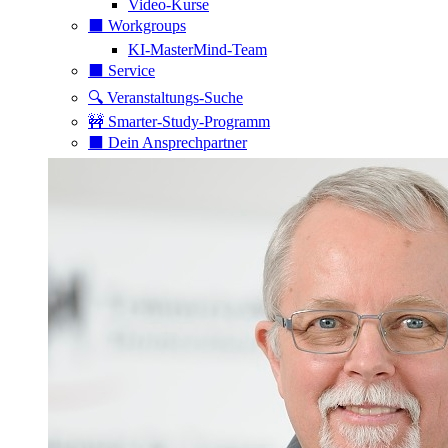
Video-Kurse
⬛️ Workgroups
KI-MasterMind-Team
⬛️ Service
🔍 Veranstaltungs-Suche
🚧 Smarter-Study-Programm
⬛️ Dein Ansprechpartner