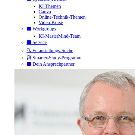
KI-Themen
Canva
Online-Technik-Themen
Video-Kurse
⬛️ Workgroups
KI-MasterMind-Team
⬛️ Service
🔍 Veranstaltungs-Suche
🚧 Smarter-Study-Programm
⬛️ Dein Ansprechpartner