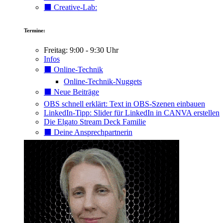
⬛️ Creative-Lab:
Termine:
Freitag: 9:00 - 9:30 Uhr
Infos
⬛️ Online-Technik
Online-Technik-Nuggets
⬛️ Neue Beiträge
OBS schnell erklärt: Text in OBS-Szenen einbauen
LinkedIn-Tipp: Slider für LinkedIn in CANVA erstellen
Die Elgato Stream Deck Familie
⬛️ Deine Ansprechpartnerin