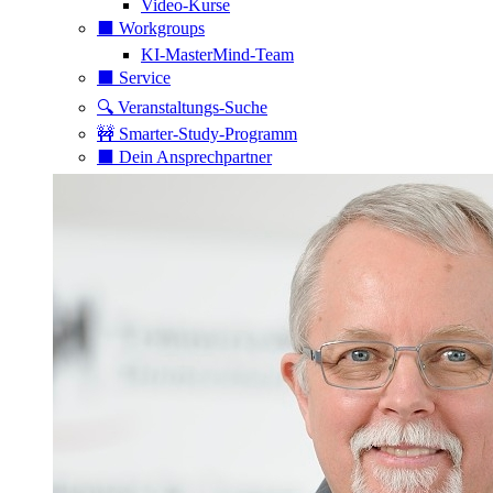
Video-Kurse
⬛️ Workgroups
KI-MasterMind-Team
⬛️ Service
🔍 Veranstaltungs-Suche
🚧 Smarter-Study-Programm
⬛️ Dein Ansprechpartner