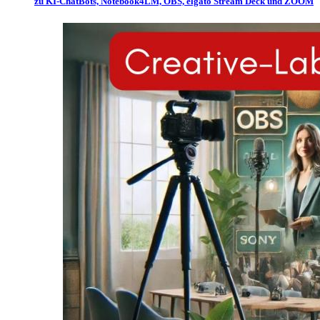
zu KI-ChatBots, Notebook4LM, OBS, elgato Stream Deck und ZOOM