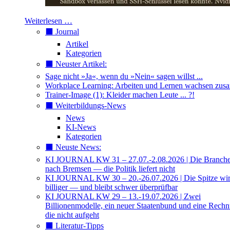
Weiterlesen …
⬛️ Journal
Artikel
Kategorien
⬛️ Neuster Artikel:
Sage nicht »Ja«, wenn du »Nein« sagen willst ...
Workplace Learning: Arbeiten und Lernen wachsen zu
Trainer-Image (1): Kleider machen Leute ... ?!
⬛️ Weiterbildungs-News
News
KI-News
Kategorien
⬛️ Neuste News:
KI JOURNAL KW 31 – 27.07.-2.08.2026 | Die Branche 
nach Bremsen — die Politik liefert nicht
KI JOURNAL KW 30 – 20.-26.07.2026 | Die Spitze wi
billiger — und bleibt schwer überprüfbar
KI JOURNAL KW 29 – 13.-19.07.2026 | Zwei
Billionenmodelle, ein neuer Staatenbund und eine Rech
die nicht aufgeht
⬛️ Literatur-Tipps