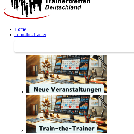
Home
Train-the-Trainer
Train-the-Trainer