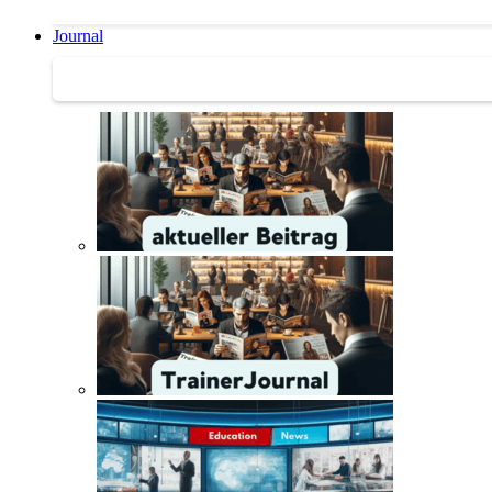
Journal
Journal | Weiterbildungs-News | Literatur-Tipps