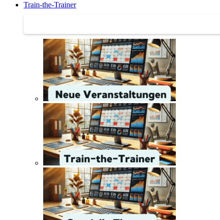
Train-the-Trainer
Train-the-Trainer