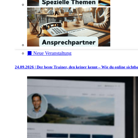
⬛️ Neue Veranstaltung
24.09.2026 | Der beste Trainer, den keiner kennt – Wie du online sicht