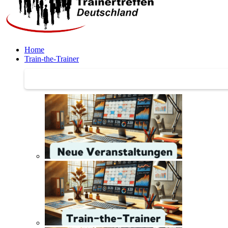
Home
Train-the-Trainer
Train-the-Trainer