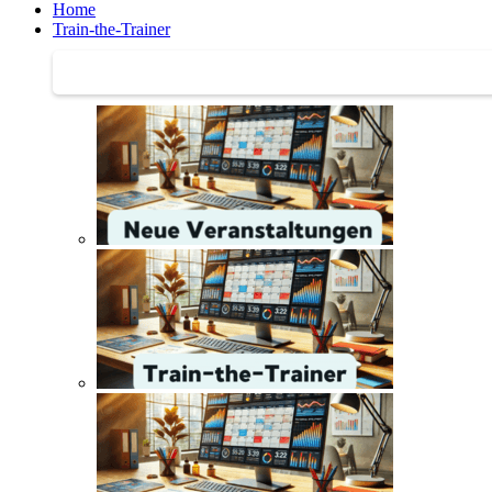
Home
Train-the-Trainer
Train-the-Trainer