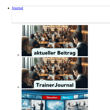
Journal
Journal | Weiterbildungs-News | Literatur-Tipps