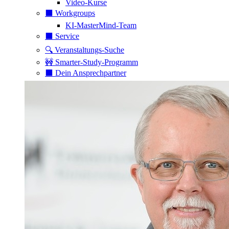
Video-Kurse
⬛️ Workgroups
KI-MasterMind-Team
⬛️ Service
🔍 Veranstaltungs-Suche
🚧 Smarter-Study-Programm
⬛️ Dein Ansprechpartner