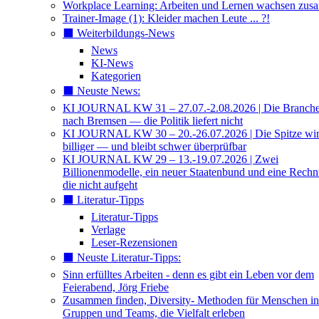
Workplace Learning: Arbeiten und Lernen wachsen zu
Trainer-Image (1): Kleider machen Leute ... ?!
⬛️ Weiterbildungs-News
News
KI-News
Kategorien
⬛️ Neuste News:
KI JOURNAL KW 31 – 27.07.-2.08.2026 | Die Branche 
nach Bremsen — die Politik liefert nicht
KI JOURNAL KW 30 – 20.-26.07.2026 | Die Spitze wi
billiger — und bleibt schwer überprüfbar
KI JOURNAL KW 29 – 13.-19.07.2026 | Zwei
Billionenmodelle, ein neuer Staatenbund und eine Rech
die nicht aufgeht
⬛️ Literatur-Tipps
Literatur-Tipps
Verlage
Leser-Rezensionen
⬛️ Neuste Literatur-Tipps:
Sinn erfülltes Arbeiten - denn es gibt ein Leben vor dem
Feierabend, Jörg Friebe
Zusammen finden, Diversity- Methoden für Menschen in
Gruppen und Teams, die Vielfalt erleben