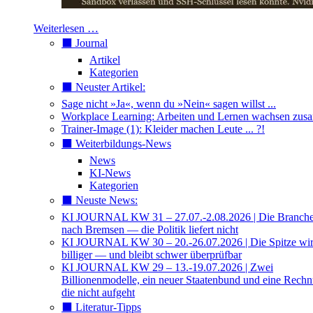
Weiterlesen …
⬛️ Journal
Artikel
Kategorien
⬛️ Neuster Artikel:
Sage nicht »Ja«, wenn du »Nein« sagen willst ...
Workplace Learning: Arbeiten und Lernen wachsen zu
Trainer-Image (1): Kleider machen Leute ... ?!
⬛️ Weiterbildungs-News
News
KI-News
Kategorien
⬛️ Neuste News:
KI JOURNAL KW 31 – 27.07.-2.08.2026 | Die Branche 
nach Bremsen — die Politik liefert nicht
KI JOURNAL KW 30 – 20.-26.07.2026 | Die Spitze wi
billiger — und bleibt schwer überprüfbar
KI JOURNAL KW 29 – 13.-19.07.2026 | Zwei
Billionenmodelle, ein neuer Staatenbund und eine Rech
die nicht aufgeht
⬛️ Literatur-Tipps