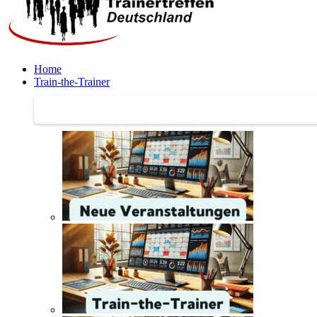
Home
Train-the-Trainer
Train-the-Trainer