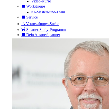
Video-Kurse
⬛️ Workgroups
KI-MasterMind-Team
⬛️ Service
🔍 Veranstaltungs-Suche
🚧 Smarter-Study-Programm
⬛️ Dein Ansprechpartner