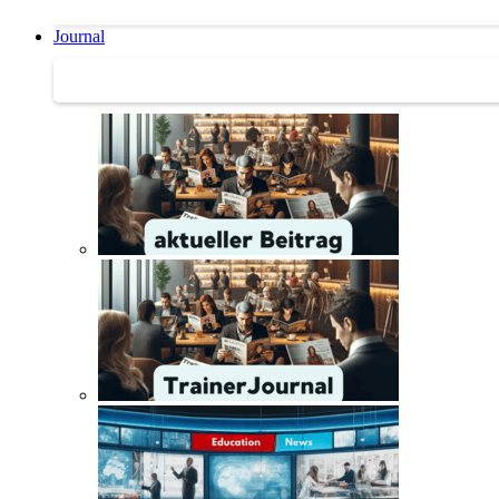
Journal
Journal | Weiterbildungs-News | Literatur-Tipps