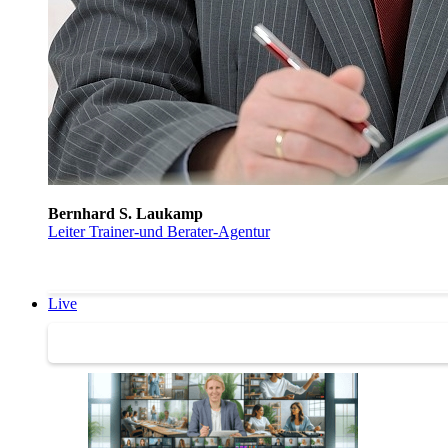
Bernhard S. Laukamp
Leiter Trainer-und Berater-Agentur
Live
Trainertreffen Live