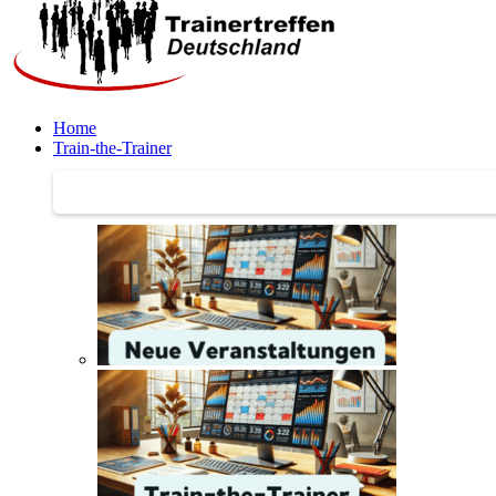
Home
Train-the-Trainer
Train-the-Trainer