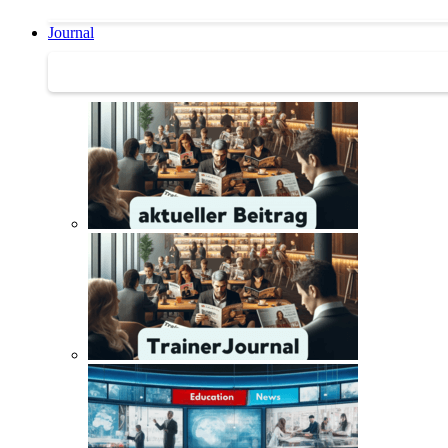
Journal
Journal | Weiterbildungs-News | Literatur-Tipps