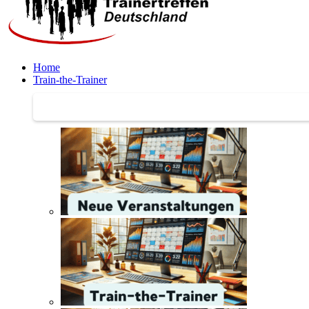
Home
Train-the-Trainer
Train-the-Trainer