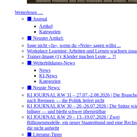
Weiterlesen …
⬛️ Journal
Artikel
Kategorien
⬛️ Neuster Artikel:
Sage nicht »Ja«, wenn du »Nein« sagen willst ...
Workplace Learning: Arbeiten und Lernen wachsen zu
Trainer-Image (1): Kleider machen Leute ... ?!
⬛️ Weiterbildungs-News
News
KI-News
Kategorien
⬛️ Neuste News:
KI JOURNAL KW 31 – 27.07.-2.08.2026 | Die Branche 
nach Bremsen — die Politik liefert nicht
KI JOURNAL KW 30 – 20.-26.07.2026 | Die Spitze wi
billiger — und bleibt schwer überprüfbar
KI JOURNAL KW 29 – 13.-19.07.2026 | Zwei
Billionenmodelle, ein neuer Staatenbund und eine Rech
die nicht aufgeht
⬛️ Literatur-Tipps