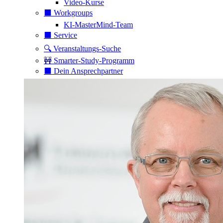
Video-Kurse
⬛️ Workgroups
KI-MasterMind-Team
⬛️ Service
🔍 Veranstaltungs-Suche
🚧 Smarter-Study-Programm
⬛️ Dein Ansprechpartner