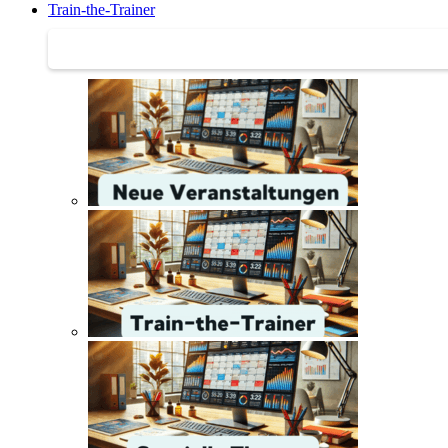
Train-the-Trainer
Train-the-Trainer