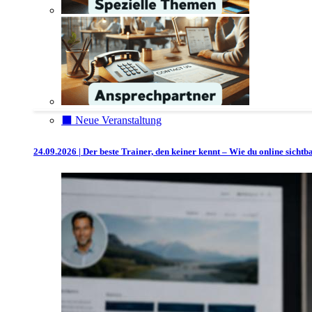
⬛️ Neue Veranstaltung
24.09.2026 | Der beste Trainer, den keiner kennt – Wie du online sicht