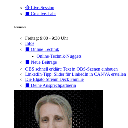
🔴 Live-Session
⬛️ Creative-Lab:
Termine:
Freitag: 9:00 - 9:30 Uhr
Infos
⬛️ Online-Technik
Online-Technik-Nuggets
⬛️ Neue Beiträge
OBS schnell erklärt: Text in OBS-Szenen einbauen
LinkedIn-Tipp: Slider für LinkedIn in CANVA erstellen
Die Elgato Stream Deck Familie
⬛️ Deine Ansprechpartnerin