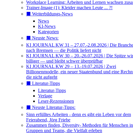
Workplace Learning: Arbeiten und Lernen wachsen zu
Trainer-Image (1): Kleider machen Leute ... ?!
⬛️ Weiterbildungs-News
News
KI-News
Kategorien
⬛️ Neuste News:
KI JOURNAL KW 31 – 27.07.-2.08.2026 | Die Branche 
nach Bremsen — die Politik liefert nicht
KI JOURNAL KW 30 – 20.-26.07.2026 | Die Spitze wi
billiger — und bleibt schwer überprüfbar
KI JOURNAL KW 29 – 13.-19.07.2026 | Zwei
Billionenmodelle, ein neuer Staatenbund und eine Rech
die nicht aufgeht
⬛️ Literatur-Tipps
Literatur-Tipps
Verlage
Leser-Rezensionen
⬛️ Neuste Literatur-Tipps:
Sinn erfülltes Arbeiten - denn es gibt ein Leben vor dem
Feierabend, Jörg Friebe
Zusammen finden, Diversity- Methoden für Menschen in
Gruppen und Teams, die Vielfalt erleben