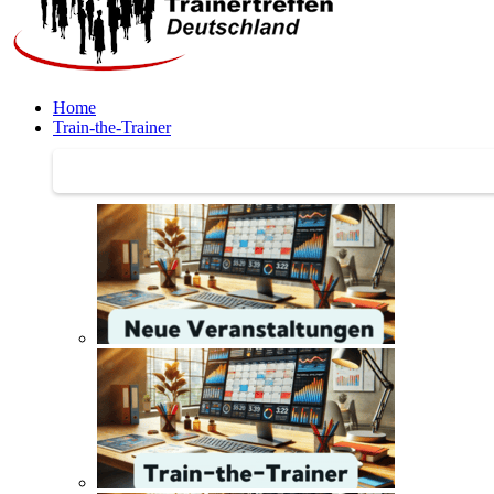
Home
Train-the-Trainer
Train-the-Trainer