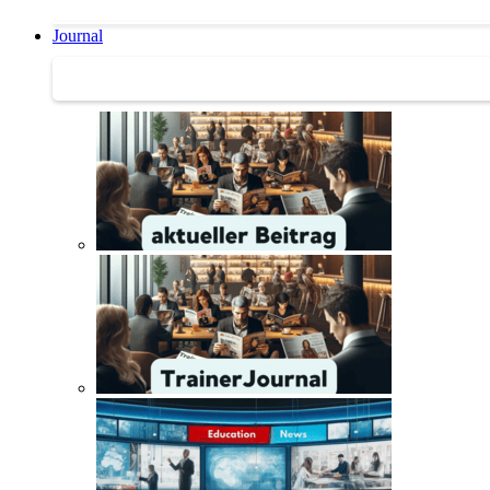
Journal
Journal | Weiterbildungs-News | Literatur-Tipps