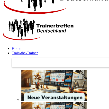
Home
Train-the-Trainer
Train-the-Trainer