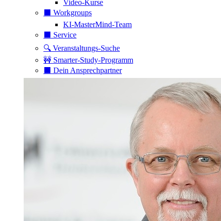
Video-Kurse
⬛️ Workgroups
KI-MasterMind-Team
⬛️ Service
🔍 Veranstaltungs-Suche
🚧 Smarter-Study-Programm
⬛️ Dein Ansprechpartner