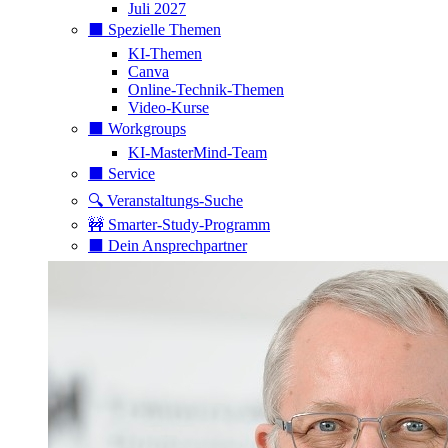
Juli 2027
⬛️ Spezielle Themen
KI-Themen
Canva
Online-Technik-Themen
Video-Kurse
⬛️ Workgroups
KI-MasterMind-Team
⬛️ Service
🔍 Veranstaltungs-Suche
🚧 Smarter-Study-Programm
⬛️ Dein Ansprechpartner