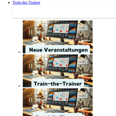
Train-the-Trainer
Train-the-Trainer