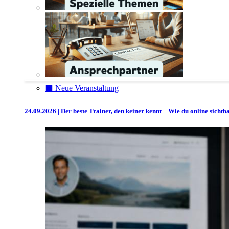
⬛️ Neue Veranstaltung
24.09.2026 | Der beste Trainer, den keiner kennt – Wie du online sicht