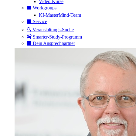
Video-Kurse
⬛️ Workgroups
KI-MasterMind-Team
⬛️ Service
🔍 Veranstaltungs-Suche
🚧 Smarter-Study-Programm
⬛️ Dein Ansprechpartner