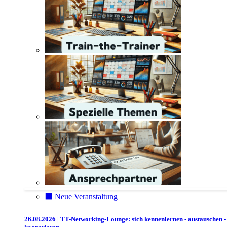
⬛️ Neue Veranstaltung
26.08.2026 | TT-Networking-Lounge: sich kennenlernen - austauschen -