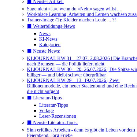
⬛️ Neuster Artikel:
Sage nicht »Ja«, wenn du »Nein« sagen willst ...
Workplace Learning: Arbeiten und Lernen wachsen zu
Trainer-Image (1): Kleider machen Leute ... ?!
⬛️ Weiterbildungs-News
News
KI-News
Kategorien
⬛️ Neuste News:
KI JOURNAL KW 31 – 27.07.-2.08.2026 | Die Branche 
nach Bremsen — die Politik liefert nicht
KI JOURNAL KW 30 – 20.-26.07.2026 | Die Spitze wi
billiger — und bleibt schwer überprüfbar
KI JOURNAL KW 29 – 13.-19.07.2026 | Zwei
Billionenmodelle, ein neuer Staatenbund und eine Rech
die nicht aufgeht
⬛️ Literatur-Tipps
Literatur-Tipps
Verlage
Leser-Rezensionen
⬛️ Neuste Literatur-Tipps:
Sinn erfülltes Arbeiten - denn es gibt ein Leben vor dem
Feierabend, Jörg Friebe