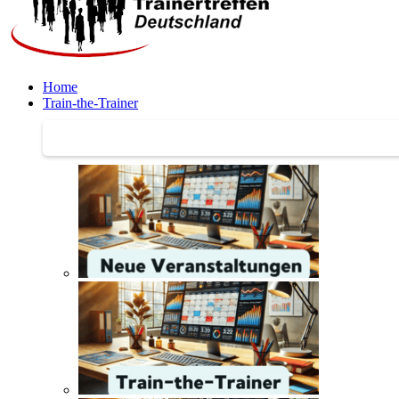
Home
Train-the-Trainer
Train-the-Trainer