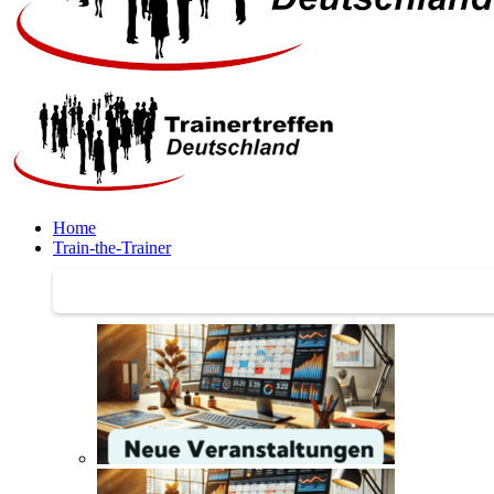
Home
Train-the-Trainer
Train-the-Trainer