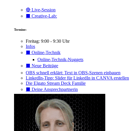
🔴 Live-Session
⬛️ Creative-Lab:
Termine:
Freitag: 9:00 - 9:30 Uhr
Infos
⬛️ Online-Technik
Online-Technik-Nuggets
⬛️ Neue Beiträge
OBS schnell erklärt: Text in OBS-Szenen einbauen
LinkedIn-Tipp: Slider für LinkedIn in CANVA erstellen
Die Elgato Stream Deck Familie
⬛️ Deine Ansprechpartnerin