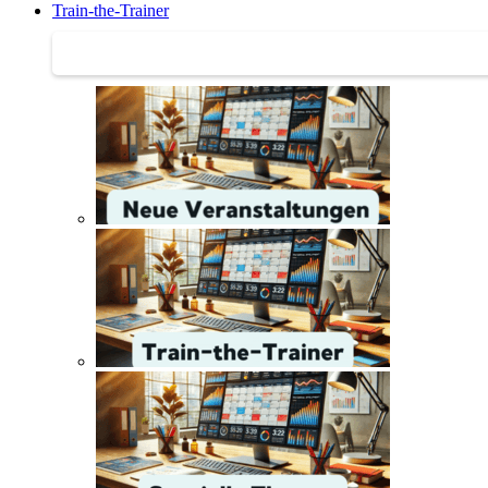
Train-the-Trainer
Train-the-Trainer