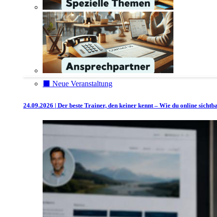
⬛️ Neue Veranstaltung
24.09.2026 | Der beste Trainer, den keiner kennt – Wie du online sicht