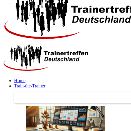
Home
Train-the-Trainer
Train-the-Trainer