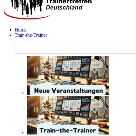
Home
Train-the-Trainer
Train-the-Trainer