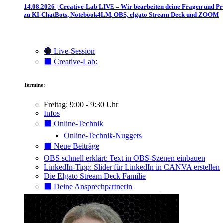
14.08.2026 | Creative-Lab LIVE – Wir bearbeiten deine Fragen und P
zu KI-ChatBots, Notebook4LM, OBS, elgato Stream Deck und ZOOM
🔴 Live-Session
⬛️ Creative-Lab:
Termine:
Freitag: 9:00 - 9:30 Uhr
Infos
⬛️ Online-Technik
Online-Technik-Nuggets
⬛️ Neue Beiträge
OBS schnell erklärt: Text in OBS-Szenen einbauen
LinkedIn-Tipp: Slider für LinkedIn in CANVA erstellen
Die Elgato Stream Deck Familie
⬛️ Deine Ansprechpartnerin