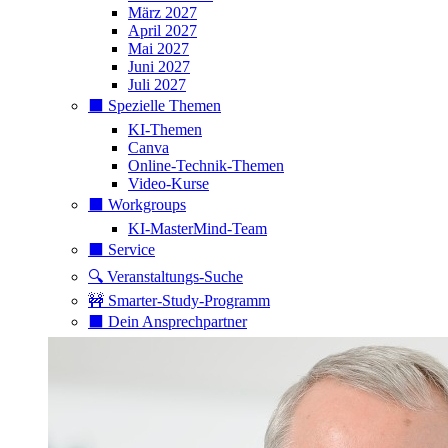
März 2027
April 2027
Mai 2027
Juni 2027
Juli 2027
⬛️ Spezielle Themen
KI-Themen
Canva
Online-Technik-Themen
Video-Kurse
⬛️ Workgroups
KI-MasterMind-Team
⬛️ Service
🔍 Veranstaltungs-Suche
🚧 Smarter-Study-Programm
⬛️ Dein Ansprechpartner