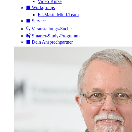
Video-Kurse
⬛️ Workgroups
KI-MasterMind-Team
⬛️ Service
🔍 Veranstaltungs-Suche
🚧 Smarter-Study-Programm
⬛️ Dein Ansprechpartner