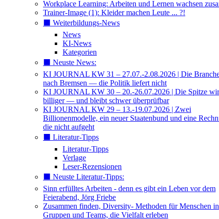
Workplace Learning: Arbeiten und Lernen wachsen zu
Trainer-Image (1): Kleider machen Leute ... ?!
⬛️ Weiterbildungs-News
News
KI-News
Kategorien
⬛️ Neuste News:
KI JOURNAL KW 31 – 27.07.-2.08.2026 | Die Branche 
nach Bremsen — die Politik liefert nicht
KI JOURNAL KW 30 – 20.-26.07.2026 | Die Spitze wi
billiger — und bleibt schwer überprüfbar
KI JOURNAL KW 29 – 13.-19.07.2026 | Zwei
Billionenmodelle, ein neuer Staatenbund und eine Rech
die nicht aufgeht
⬛️ Literatur-Tipps
Literatur-Tipps
Verlage
Leser-Rezensionen
⬛️ Neuste Literatur-Tipps:
Sinn erfülltes Arbeiten - denn es gibt ein Leben vor dem
Feierabend, Jörg Friebe
Zusammen finden, Diversity- Methoden für Menschen in
Gruppen und Teams, die Vielfalt erleben