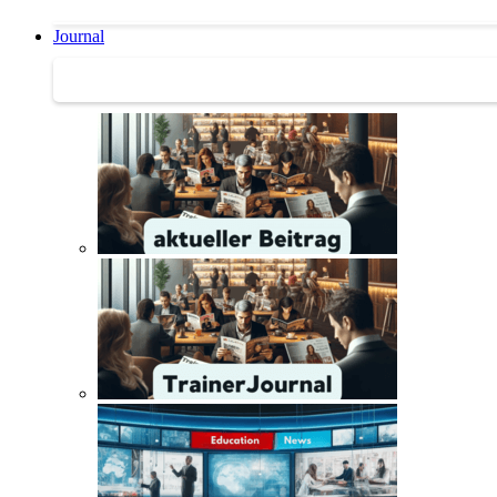
Journal
Journal | Weiterbildungs-News | Literatur-Tipps