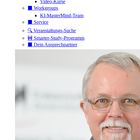
Video-Kurse
⬛️ Workgroups
KI-MasterMind-Team
⬛️ Service
🔍 Veranstaltungs-Suche
🚧 Smarter-Study-Programm
⬛️ Dein Ansprechpartner