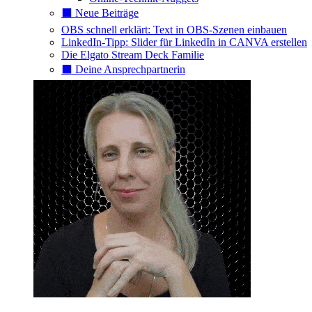
⬛️ Neue Beiträge
OBS schnell erklärt: Text in OBS-Szenen einbauen
LinkedIn-Tipp: Slider für LinkedIn in CANVA erstellen
Die Elgato Stream Deck Familie
⬛️ Deine Ansprechpartnerin