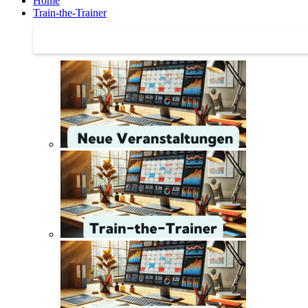
Home
Train-the-Trainer
Train-the-Trainer