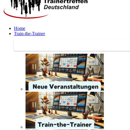
Home
Train-the-Trainer
Train-the-Trainer