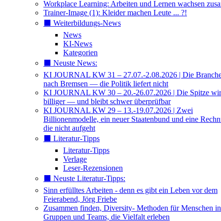
Workplace Learning: Arbeiten und Lernen wachsen zu
Trainer-Image (1): Kleider machen Leute ... ?!
⬛️ Weiterbildungs-News
News
KI-News
Kategorien
⬛️ Neuste News:
KI JOURNAL KW 31 – 27.07.-2.08.2026 | Die Branche 
nach Bremsen — die Politik liefert nicht
KI JOURNAL KW 30 – 20.-26.07.2026 | Die Spitze wi
billiger — und bleibt schwer überprüfbar
KI JOURNAL KW 29 – 13.-19.07.2026 | Zwei
Billionenmodelle, ein neuer Staatenbund und eine Rech
die nicht aufgeht
⬛️ Literatur-Tipps
Literatur-Tipps
Verlage
Leser-Rezensionen
⬛️ Neuste Literatur-Tipps:
Sinn erfülltes Arbeiten - denn es gibt ein Leben vor dem
Feierabend, Jörg Friebe
Zusammen finden, Diversity- Methoden für Menschen in
Gruppen und Teams, die Vielfalt erleben