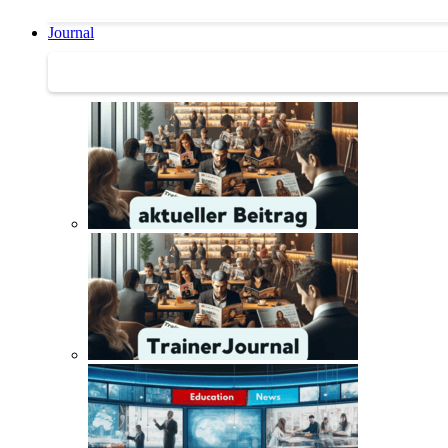
Journal
Journal | Weiterbildungs-News | Literatur-Tipps