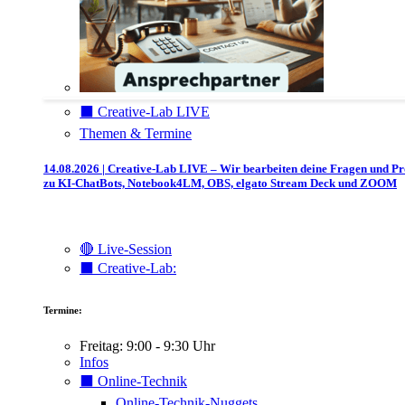
⬛️ Creative-Lab LIVE
Themen & Termine
14.08.2026 | Creative-Lab LIVE – Wir bearbeiten deine Fragen und P
zu KI-ChatBots, Notebook4LM, OBS, elgato Stream Deck und ZOOM
🔴 Live-Session
⬛️ Creative-Lab:
Termine:
Freitag: 9:00 - 9:30 Uhr
Infos
⬛️ Online-Technik
Online-Technik-Nuggets