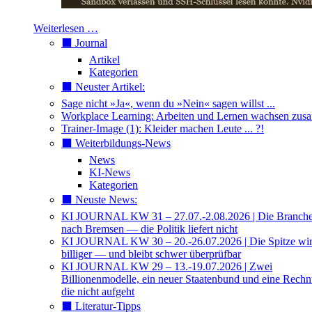
Weiterlesen …
⬛️ Journal
Artikel
Kategorien
⬛️ Neuster Artikel:
Sage nicht »Ja«, wenn du »Nein« sagen willst ...
Workplace Learning: Arbeiten und Lernen wachsen zu
Trainer-Image (1): Kleider machen Leute ... ?!
⬛️ Weiterbildungs-News
News
KI-News
Kategorien
⬛️ Neuste News:
KI JOURNAL KW 31 – 27.07.-2.08.2026 | Die Branche 
nach Bremsen — die Politik liefert nicht
KI JOURNAL KW 30 – 20.-26.07.2026 | Die Spitze wi
billiger — und bleibt schwer überprüfbar
KI JOURNAL KW 29 – 13.-19.07.2026 | Zwei
Billionenmodelle, ein neuer Staatenbund und eine Rech
die nicht aufgeht
⬛️ Literatur-Tipps