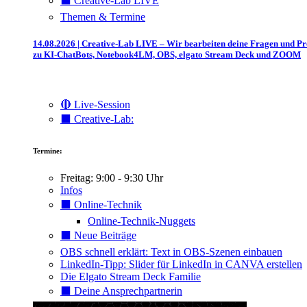
⬛️ Creative-Lab LIVE
Themen & Termine
14.08.2026 | Creative-Lab LIVE – Wir bearbeiten deine Fragen und P
zu KI-ChatBots, Notebook4LM, OBS, elgato Stream Deck und ZOOM
🔴 Live-Session
⬛️ Creative-Lab:
Termine:
Freitag: 9:00 - 9:30 Uhr
Infos
⬛️ Online-Technik
Online-Technik-Nuggets
⬛️ Neue Beiträge
OBS schnell erklärt: Text in OBS-Szenen einbauen
LinkedIn-Tipp: Slider für LinkedIn in CANVA erstellen
Die Elgato Stream Deck Familie
⬛️ Deine Ansprechpartnerin