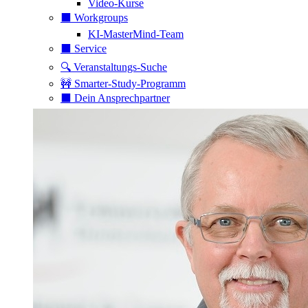
Video-Kurse
⬛️ Workgroups
KI-MasterMind-Team
⬛️ Service
🔍 Veranstaltungs-Suche
🚧 Smarter-Study-Programm
⬛️ Dein Ansprechpartner