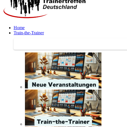
Home
Train-the-Trainer
Train-the-Trainer