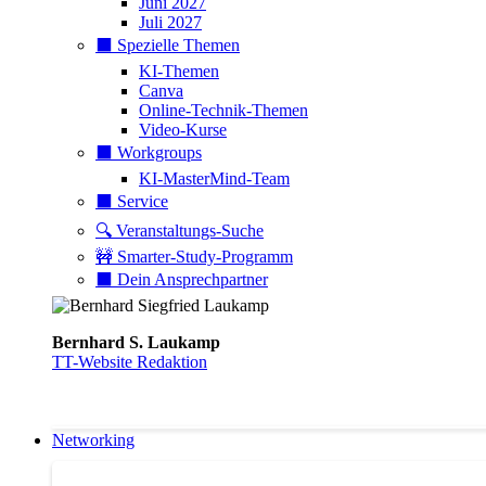
Juni 2027
Juli 2027
⬛️ Spezielle Themen
KI-Themen
Canva
Online-Technik-Themen
Video-Kurse
⬛️ Workgroups
KI-MasterMind-Team
⬛️ Service
🔍 Veranstaltungs-Suche
🚧 Smarter-Study-Programm
⬛️ Dein Ansprechpartner
Bernhard S. Laukamp
TT-Website Redaktion
Networking
Networking