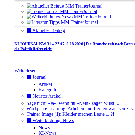
⬛️ Aktueller Beitrag
KI JOURNAL KW 31 – 27.07.-2.08.2026 | Die Branche ruft nach Brem
die Politik liefert nicht
Weiterlesen …
⬛️ Journal
Artikel
Kategorien
⬛️ Neuster Artikel:
Sage nicht »Ja«, wenn du »Nein« sagen willst ...
Workplace Learning: Arbeiten und Lernen wachsen zu
Trainer-Image (1): Kleider machen Leute ... ?!
⬛️ Weiterbildungs-News
News
KI-News