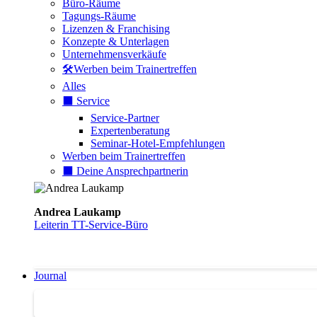
Büro-Räume
Tagungs-Räume
Lizenzen & Franchising
Konzepte & Unterlagen
Unternehmensverkäufe
🛠️Werben beim Trainertreffen
Alles
⬛️ Service
Service-Partner
Expertenberatung
Seminar-Hotel-Empfehlungen
Werben beim Trainertreffen
⬛️ Deine Ansprechpartnerin
Andrea Laukamp
Leiterin TT-Service-Büro
Journal
Journal | Weiterbildungs-News | Literatur-Tipps