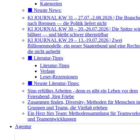
Kategorien
⬛️ Neuste News:
KI JOURNAL KW 31 – 27.07.-2.08.2026 | Die Branche 
nach Bremsen — die Politik liefert nicht
KI JOURNAL KW 30 – 20.-26.07.2026 | Die Spitze wi
billiger — und bleibt schwer überprüfbar
KI JOURNAL KW 29 – 13.-19.07.2026 | Zwei
Billionenmodelle, ein neuer Staatenbund und eine Rech
die nicht aufgeht
⬛️ Literatur-Tipps
Literatur-Tipps
Verlage
Leser-Rezensionen
⬛️ Neuste Literatur-Tipps:
Sinn erfülltes Arbeiten - denn es gibt ein Leben vor dem
Feierabend, Jörg Friebe
Zusammen finden, Diversity- Methoden für Menschen in
Gruppen und Teams, die Vielfalt erleben
Ein Herz fürs Team: Methodensammlung für Teamwork
und Teamentwicklungen
Agentur
Agentur | Trainer-Datenbank