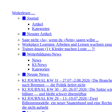
Weiterlesen …
⬛️ Journal
Artikel
Kategorien
⬛️ Neuster Artikel:
Sage nicht »Ja«, wenn du »Nein« sagen willst ...
Workplace Learning: Arbeiten und Lernen wachsen zu
Trainer-Image (1): Kleider machen Leute ... ?!
⬛️ Weiterbildungs-News
News
KI-News
Kategorien
⬛️ Neuste News:
KI JOURNAL KW 31 – 27.07.-2.08.2026 | Die Branche 
nach Bremsen — die Politik liefert nicht
KI JOURNAL KW 30 – 20.-26.07.2026 | Die Spitze wi
billiger — und bleibt schwer überprüfbar
KI JOURNAL KW 29 – 13.-19.07.2026 | Zwei
Billionenmodelle, ein neuer Staatenbund und eine Rech
die nicht aufgeht