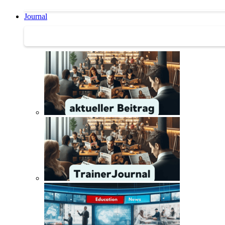
Journal
Journal | Weiterbildungs-News | Literatur-Tipps