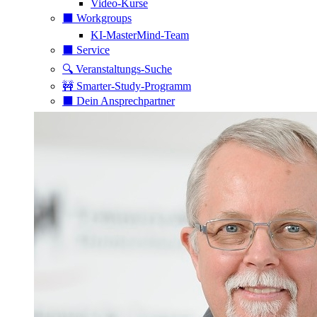
Video-Kurse
⬛️ Workgroups
KI-MasterMind-Team
⬛️ Service
🔍 Veranstaltungs-Suche
🚧 Smarter-Study-Programm
⬛️ Dein Ansprechpartner