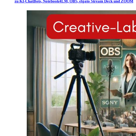
zu KI-ChatBots, Notebook4LM, OBS, elgato Stream Deck und ZOOM