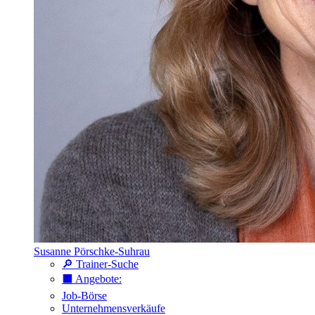
Susanne Pörschke-Suhrau
🔎 Trainer-Suche
⬛️ Angebote:
Job-Börse
Unternehmensverkäufe