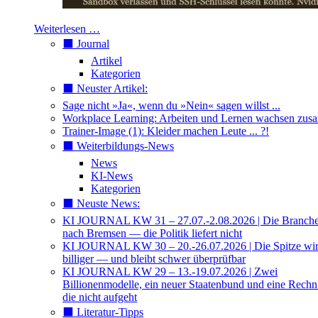
Weiterlesen …
⬛️ Journal
Artikel
Kategorien
⬛️ Neuster Artikel:
Sage nicht »Ja«, wenn du »Nein« sagen willst ...
Workplace Learning: Arbeiten und Lernen wachsen zu
Trainer-Image (1): Kleider machen Leute ... ?!
⬛️ Weiterbildungs-News
News
KI-News
Kategorien
⬛️ Neuste News:
KI JOURNAL KW 31 – 27.07.-2.08.2026 | Die Branche 
nach Bremsen — die Politik liefert nicht
KI JOURNAL KW 30 – 20.-26.07.2026 | Die Spitze wi
billiger — und bleibt schwer überprüfbar
KI JOURNAL KW 29 – 13.-19.07.2026 | Zwei
Billionenmodelle, ein neuer Staatenbund und eine Rech
die nicht aufgeht
⬛️ Literatur-Tipps