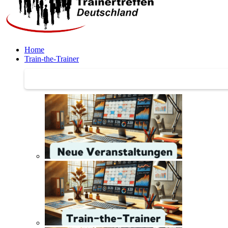
Home
Train-the-Trainer
Train-the-Trainer