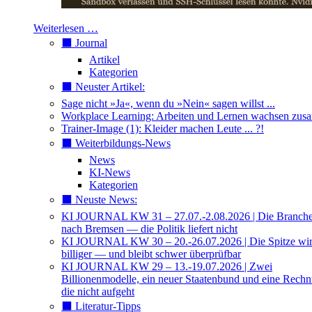
Weiterlesen …
⬛️ Journal
Artikel
Kategorien
⬛️ Neuster Artikel:
Sage nicht »Ja«, wenn du »Nein« sagen willst ...
Workplace Learning: Arbeiten und Lernen wachsen zu
Trainer-Image (1): Kleider machen Leute ... ?!
⬛️ Weiterbildungs-News
News
KI-News
Kategorien
⬛️ Neuste News:
KI JOURNAL KW 31 – 27.07.-2.08.2026 | Die Branche 
nach Bremsen — die Politik liefert nicht
KI JOURNAL KW 30 – 20.-26.07.2026 | Die Spitze wi
billiger — und bleibt schwer überprüfbar
KI JOURNAL KW 29 – 13.-19.07.2026 | Zwei
Billionenmodelle, ein neuer Staatenbund und eine Rech
die nicht aufgeht
⬛️ Literatur-Tipps