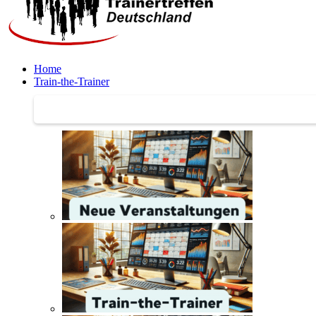
Home
Train-the-Trainer
Train-the-Trainer