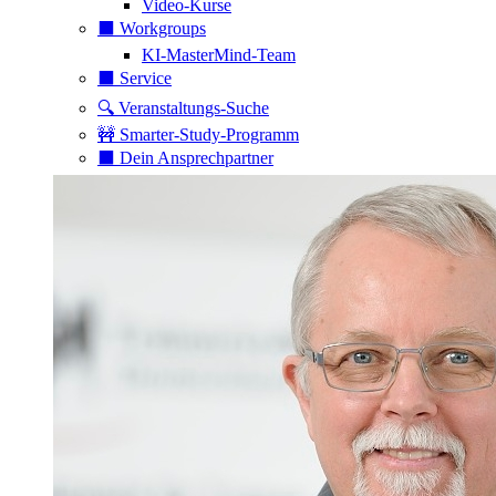
Video-Kurse
⬛️ Workgroups
KI-MasterMind-Team
⬛️ Service
🔍 Veranstaltungs-Suche
🚧 Smarter-Study-Programm
⬛️ Dein Ansprechpartner