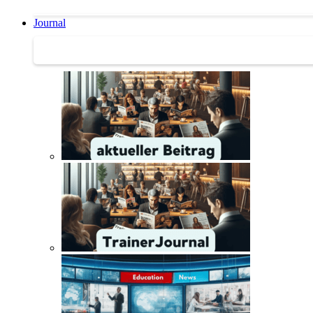
Journal
Journal | Weiterbildungs-News | Literatur-Tipps