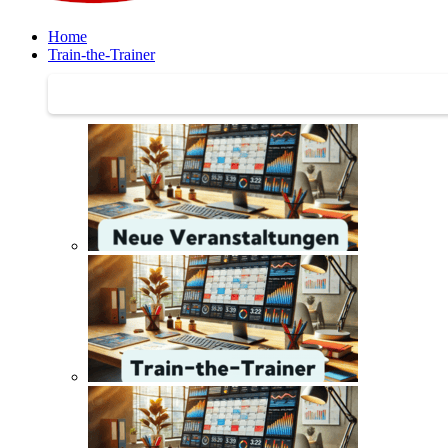
Home
Train-the-Trainer
Train-the-Trainer