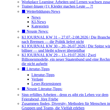
Workplace Learning: Arbeiten und Lernen wachsen zu
Trainer-Image (1): Kleider machen Leute ... ?!
⬛️ Weiterbildungs-News
News
KI-News
Kategorien
⬛️ Neuste News:
KI JOURNAL KW 31 – 27.07.-2.08.2026 | Die Branche 
nach Bremsen — die Politik liefert nicht
KI JOURNAL KW 30 – 20.-26.07.2026 | Die Spitze wi
billiger — und bleibt schwer überprüfbar
KI JOURNAL KW 29 – 13.-19.07.2026 | Zwei
Billionenmodelle, ein neuer Staatenbund und eine Rech
die nicht aufgeht
⬛️ Literatur-Tipps
Literatur-Tipps
Verlage
Leser-Rezensionen
⬛️ Neuste Literatur-Tipps:
Sinn erfülltes Arbeiten - denn es gibt ein Leben vor dem
Feierabend, Jörg Friebe
Zusammen finden, Diversity- Methoden für Menschen in
Gruppen und Teams, die Vielfalt erleben