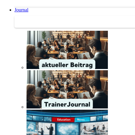
Journal
Journal | Weiterbildungs-News | Literatur-Tipps