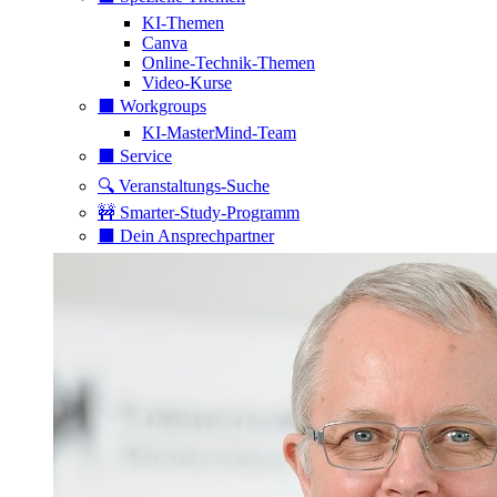
KI-Themen
Canva
Online-Technik-Themen
Video-Kurse
⬛️ Workgroups
KI-MasterMind-Team
⬛️ Service
🔍 Veranstaltungs-Suche
🚧 Smarter-Study-Programm
⬛️ Dein Ansprechpartner