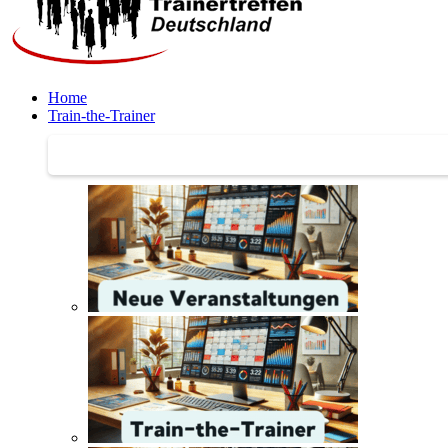
Home
Train-the-Trainer
Train-the-Trainer