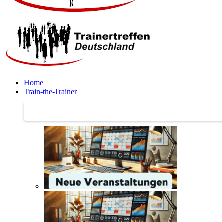
Home
Train-the-Trainer
Train-the-Trainer