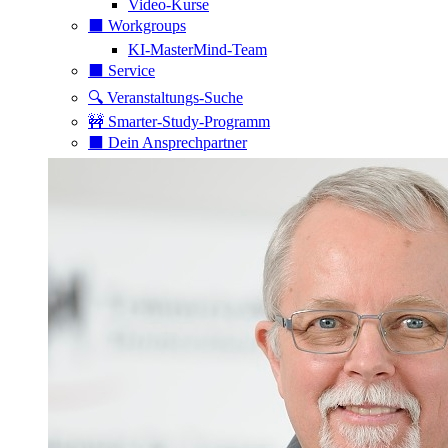
Video-Kurse
⬛️ Workgroups
KI-MasterMind-Team
⬛️ Service
🔍 Veranstaltungs-Suche
🚧 Smarter-Study-Programm
⬛️ Dein Ansprechpartner