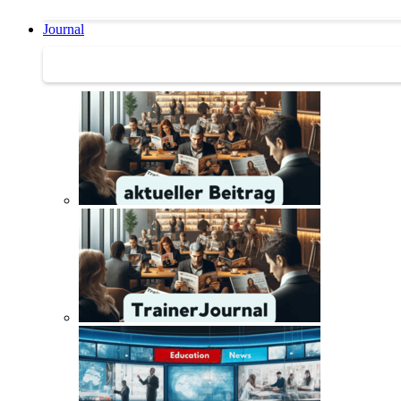
Journal
Journal | Weiterbildungs-News | Literatur-Tipps