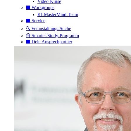
Video-Kurse
⬛️ Workgroups
KI-MasterMind-Team
⬛️ Service
🔍 Veranstaltungs-Suche
🚧 Smarter-Study-Programm
⬛️ Dein Ansprechpartner