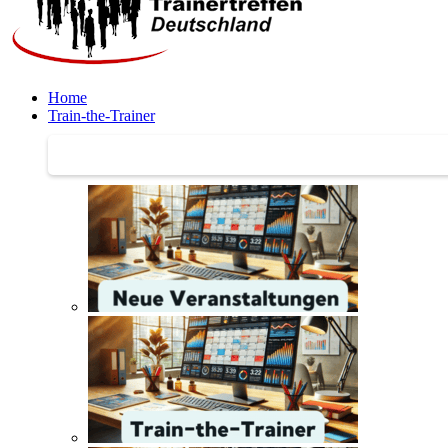
Home
Train-the-Trainer
Train-the-Trainer