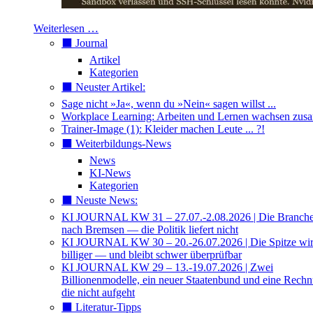
Weiterlesen …
⬛️ Journal
Artikel
Kategorien
⬛️ Neuster Artikel:
Sage nicht »Ja«, wenn du »Nein« sagen willst ...
Workplace Learning: Arbeiten und Lernen wachsen zu
Trainer-Image (1): Kleider machen Leute ... ?!
⬛️ Weiterbildungs-News
News
KI-News
Kategorien
⬛️ Neuste News:
KI JOURNAL KW 31 – 27.07.-2.08.2026 | Die Branche 
nach Bremsen — die Politik liefert nicht
KI JOURNAL KW 30 – 20.-26.07.2026 | Die Spitze wi
billiger — und bleibt schwer überprüfbar
KI JOURNAL KW 29 – 13.-19.07.2026 | Zwei
Billionenmodelle, ein neuer Staatenbund und eine Rech
die nicht aufgeht
⬛️ Literatur-Tipps