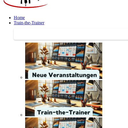
Home
Train-the-Trainer
Train-the-Trainer