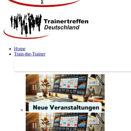
Home
Train-the-Trainer
Train-the-Trainer