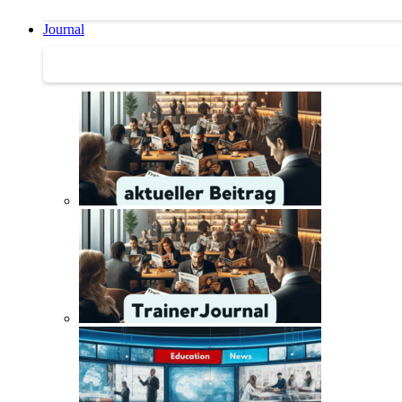
Journal
Journal | Weiterbildungs-News | Literatur-Tipps