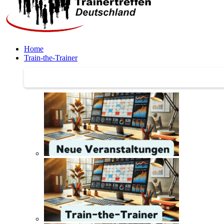
Home
Train-the-Trainer
Train-the-Trainer