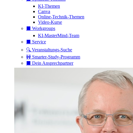
KI-Themen
Canva
Online-Technik-Themen
Video-Kurse
⬛️ Workgroups
KI-MasterMind-Team
⬛️ Service
🔍 Veranstaltungs-Suche
🚧 Smarter-Study-Programm
⬛️ Dein Ansprechpartner