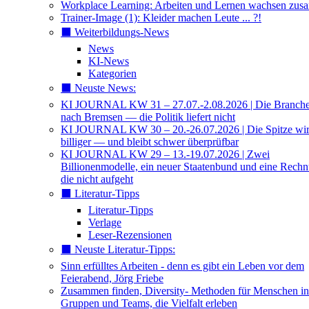
Workplace Learning: Arbeiten und Lernen wachsen zu
Trainer-Image (1): Kleider machen Leute ... ?!
⬛️ Weiterbildungs-News
News
KI-News
Kategorien
⬛️ Neuste News:
KI JOURNAL KW 31 – 27.07.-2.08.2026 | Die Branche 
nach Bremsen — die Politik liefert nicht
KI JOURNAL KW 30 – 20.-26.07.2026 | Die Spitze wi
billiger — und bleibt schwer überprüfbar
KI JOURNAL KW 29 – 13.-19.07.2026 | Zwei
Billionenmodelle, ein neuer Staatenbund und eine Rech
die nicht aufgeht
⬛️ Literatur-Tipps
Literatur-Tipps
Verlage
Leser-Rezensionen
⬛️ Neuste Literatur-Tipps:
Sinn erfülltes Arbeiten - denn es gibt ein Leben vor dem
Feierabend, Jörg Friebe
Zusammen finden, Diversity- Methoden für Menschen in
Gruppen und Teams, die Vielfalt erleben