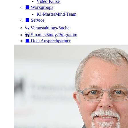
Video-Kurse
⬛️ Workgroups
KI-MasterMind-Team
⬛️ Service
🔍 Veranstaltungs-Suche
🚧 Smarter-Study-Programm
⬛️ Dein Ansprechpartner