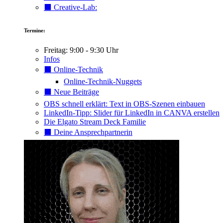
⬛️ Creative-Lab:
Termine:
Freitag: 9:00 - 9:30 Uhr
Infos
⬛️ Online-Technik
Online-Technik-Nuggets
⬛️ Neue Beiträge
OBS schnell erklärt: Text in OBS-Szenen einbauen
LinkedIn-Tipp: Slider für LinkedIn in CANVA erstellen
Die Elgato Stream Deck Familie
⬛️ Deine Ansprechpartnerin