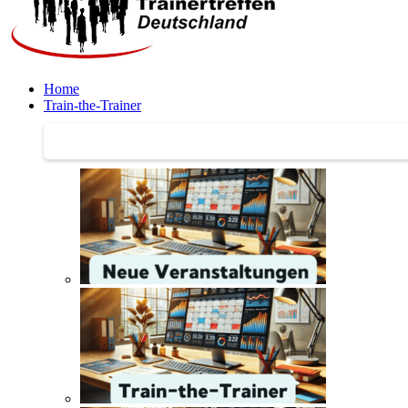
Home
Train-the-Trainer
Train-the-Trainer