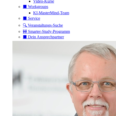
Video-Kurse
⬛️ Workgroups
KI-MasterMind-Team
⬛️ Service
🔍 Veranstaltungs-Suche
🚧 Smarter-Study-Programm
⬛️ Dein Ansprechpartner