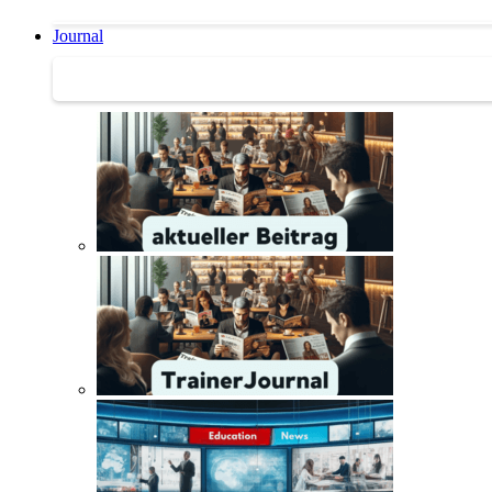
Journal
Journal | Weiterbildungs-News | Literatur-Tipps