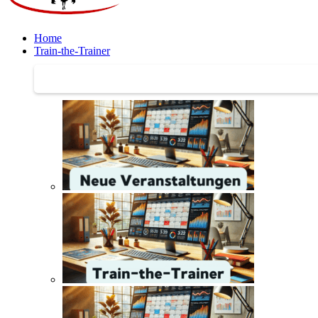
Home
Train-the-Trainer
Train-the-Trainer