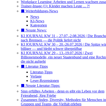
Workplace Learning: Arbeiten und Lernen wachsen zu
Trainer-Image (1): Kleider machen Leute ... ?!
⬛️ Weiterbildungs-News
News
KI-News
Kategorien
⬛️ Neuste News:
KI JOURNAL KW 31 – 27.07.-2.08.2026 | Die Branche 
nach Bremsen — die Politik liefert nicht
KI JOURNAL KW 30 – 20.-26.07.2026 | Die Spitze wi
billiger — und bleibt schwer überprüfbar
KI JOURNAL KW 29 – 13.-19.07.2026 | Zwei
Billionenmodelle, ein neuer Staatenbund und eine Rech
die nicht aufgeht
⬛️ Literatur-Tipps
Literatur-Tipps
Verlage
Leser-Rezensionen
⬛️ Neuste Literatur-Tipps:
Sinn erfülltes Arbeiten - denn es gibt ein Leben vor dem
Feierabend, Jörg Friebe
Zusammen finden, Diversity- Methoden für Menschen in
Gruppen und Teams, die Vielfalt erleben