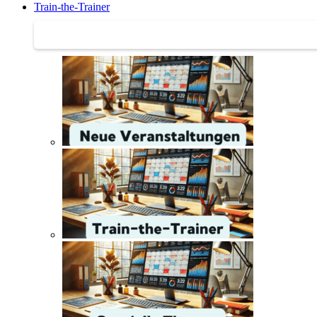
Train-the-Trainer
Train-the-Trainer