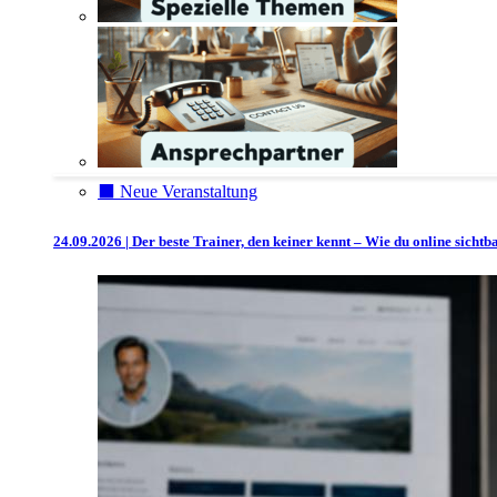
⬛️ Neue Veranstaltung
24.09.2026 | Der beste Trainer, den keiner kennt – Wie du online sicht