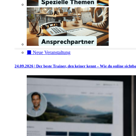
⬛️ Neue Veranstaltung
24.09.2026 | Der beste Trainer, den keiner kennt – Wie du online sicht