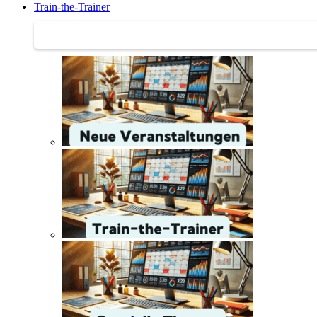
Train-the-Trainer
Train-the-Trainer