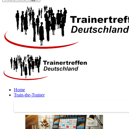
Home
Train-the-Trainer
Train-the-Trainer