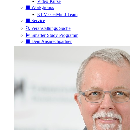
Video-Kurse
⬛️ Workgroups
KI-MasterMind-Team
⬛️ Service
🔍 Veranstaltungs-Suche
🚧 Smarter-Study-Programm
⬛️ Dein Ansprechpartner