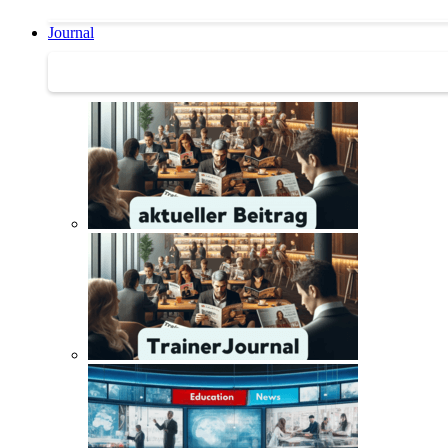
Journal
Journal | Weiterbildungs-News | Literatur-Tipps