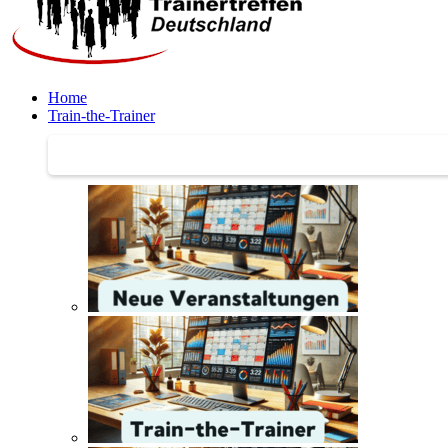
Home
Train-the-Trainer
Train-the-Trainer