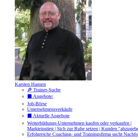
Karsten Hansen
🔎 Trainer-Suche
⬛️ Angebote:
Job-Börse
Unternehmensverkäufe
⬛️ Aktuelle Angebote
Weiterbildungs-Unternehmen kaufen oder verkaufen |
Markteinstieg | Sich zur Ruhe setzen | Kunden "abzugeb
Erfolgreiche Coaching- und Trainingsfirma sucht Nachfo