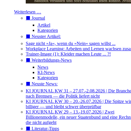
Weiterlesen …
⬛️ Journal
Artikel
Kategorien
⬛️ Neuster Artikel:
Sage nicht »Ja«, wenn du »Nein« sagen willst ...
Workplace Learning: Arbeiten und Lernen wachsen zu
Trainer-Image (1): Kleider machen Leute ... ?!
⬛️ Weiterbildungs-News
News
KI-News
Kategorien
⬛️ Neuste News:
KI JOURNAL KW 31 – 27.07.-2.08.2026 | Die Branche 
nach Bremsen — die Politik liefert nicht
KI JOURNAL KW 30 – 20.-26.07.2026 | Die Spitze wi
billiger — und bleibt schwer überprüfbar
KI JOURNAL KW 29 – 13.-19.07.2026 | Zwei
Billionenmodelle, ein neuer Staatenbund und eine Rech
die nicht aufgeht
⬛️ Literatur-Tipps