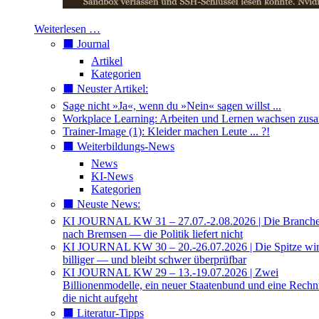
Weiterlesen …
⬛️ Journal
Artikel
Kategorien
⬛️ Neuster Artikel:
Sage nicht »Ja«, wenn du »Nein« sagen willst ...
Workplace Learning: Arbeiten und Lernen wachsen zu
Trainer-Image (1): Kleider machen Leute ... ?!
⬛️ Weiterbildungs-News
News
KI-News
Kategorien
⬛️ Neuste News:
KI JOURNAL KW 31 – 27.07.-2.08.2026 | Die Branche 
nach Bremsen — die Politik liefert nicht
KI JOURNAL KW 30 – 20.-26.07.2026 | Die Spitze wi
billiger — und bleibt schwer überprüfbar
KI JOURNAL KW 29 – 13.-19.07.2026 | Zwei
Billionenmodelle, ein neuer Staatenbund und eine Rech
die nicht aufgeht
⬛️ Literatur-Tipps