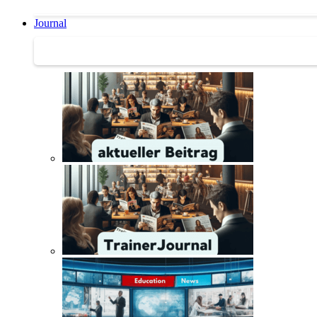
Journal
Journal | Weiterbildungs-News | Literatur-Tipps