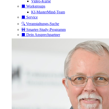
Video-Kurse
⬛️ Workgroups
KI-MasterMind-Team
⬛️ Service
🔍 Veranstaltungs-Suche
🚧 Smarter-Study-Programm
⬛️ Dein Ansprechpartner