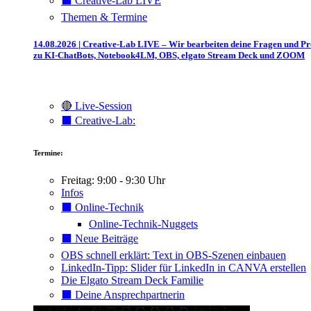
⬛️ Creative-Lab LIVE
Themen & Termine
14.08.2026 | Creative-Lab LIVE – Wir bearbeiten deine Fragen und P
zu KI-ChatBots, Notebook4LM, OBS, elgato Stream Deck und ZOOM
🔴 Live-Session
⬛️ Creative-Lab:
Termine:
Freitag: 9:00 - 9:30 Uhr
Infos
⬛️ Online-Technik
Online-Technik-Nuggets
⬛️ Neue Beiträge
OBS schnell erklärt: Text in OBS-Szenen einbauen
LinkedIn-Tipp: Slider für LinkedIn in CANVA erstellen
Die Elgato Stream Deck Familie
⬛️ Deine Ansprechpartnerin