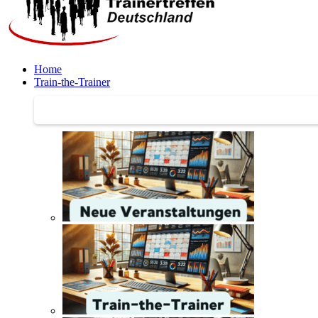
Home
Train-the-Trainer
Train-the-Trainer