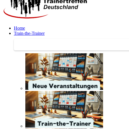
Home
Train-the-Trainer
Train-the-Trainer