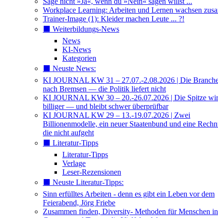
Sage nicht »Ja«, wenn du »Nein« sagen willst ...
Workplace Learning: Arbeiten und Lernen wachsen zu
Trainer-Image (1): Kleider machen Leute ... ?!
⬛️ Weiterbildungs-News
News
KI-News
Kategorien
⬛️ Neuste News:
KI JOURNAL KW 31 – 27.07.-2.08.2026 | Die Branche 
nach Bremsen — die Politik liefert nicht
KI JOURNAL KW 30 – 20.-26.07.2026 | Die Spitze wi
billiger — und bleibt schwer überprüfbar
KI JOURNAL KW 29 – 13.-19.07.2026 | Zwei
Billionenmodelle, ein neuer Staatenbund und eine Rech
die nicht aufgeht
⬛️ Literatur-Tipps
Literatur-Tipps
Verlage
Leser-Rezensionen
⬛️ Neuste Literatur-Tipps:
Sinn erfülltes Arbeiten - denn es gibt ein Leben vor dem
Feierabend, Jörg Friebe
Zusammen finden, Diversity- Methoden für Menschen in