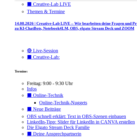
⬛️ Creative-Lab LIVE
Themen & Termine
14.08.2026 | Creative-Lab LIVE – Wir bearbeiten deine Fragen und P
zu KI-ChatBots, Notebook4LM, OBS, elgato Stream Deck und ZOOM
🔴 Live-Session
⬛️ Creative-Lab:
Termine:
Freitag: 9:00 - 9:30 Uhr
Infos
⬛️ Online-Technik
Online-Technik-Nuggets
⬛️ Neue Beiträge
OBS schnell erklärt: Text in OBS-Szenen einbauen
LinkedIn-Tipp: Slider für LinkedIn in CANVA erstellen
Die Elgato Stream Deck Familie
⬛️ Deine Ansprechpartnerin