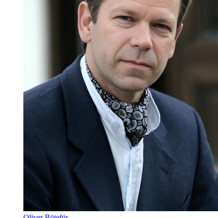
Oliver Bötefür