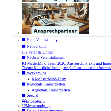
⬛️ Neue Veranstaltung
⬛️ Networking
alle Veranstaltungen
⬛️ Nächste Veranstaltungen
KI-MasterMind-Team 2026: Austausch, Praxis und Impu
Thema Künstliche Intelligenz (Informationen für Interess
⬛️ Workgroups
KI-MasterMind-Team
⬛️ Regionale Trainertreffen
Regionale Trainertreffen
⬛️ Special
🚧Erfolgsteam
🚧Messerundgang
⬛️ Deine Ansprechpartner