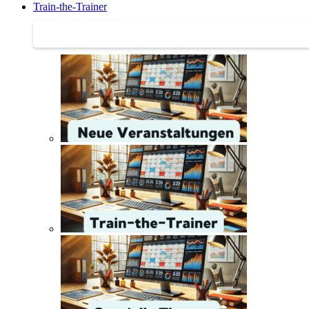
Train-the-Trainer
Train-the-Trainer