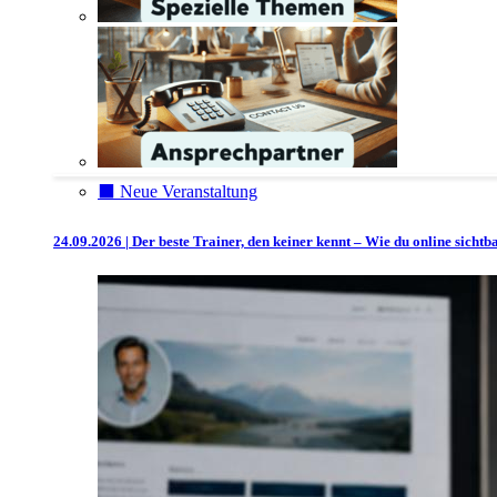
⬛️ Neue Veranstaltung
24.09.2026 | Der beste Trainer, den keiner kennt – Wie du online sicht