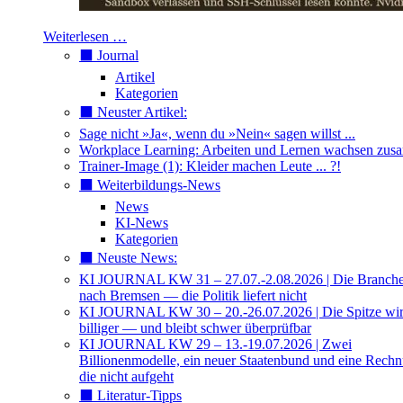
Weiterlesen …
⬛️ Journal
Artikel
Kategorien
⬛️ Neuster Artikel:
Sage nicht »Ja«, wenn du »Nein« sagen willst ...
Workplace Learning: Arbeiten und Lernen wachsen zu
Trainer-Image (1): Kleider machen Leute ... ?!
⬛️ Weiterbildungs-News
News
KI-News
Kategorien
⬛️ Neuste News:
KI JOURNAL KW 31 – 27.07.-2.08.2026 | Die Branche 
nach Bremsen — die Politik liefert nicht
KI JOURNAL KW 30 – 20.-26.07.2026 | Die Spitze wi
billiger — und bleibt schwer überprüfbar
KI JOURNAL KW 29 – 13.-19.07.2026 | Zwei
Billionenmodelle, ein neuer Staatenbund und eine Rech
die nicht aufgeht
⬛️ Literatur-Tipps