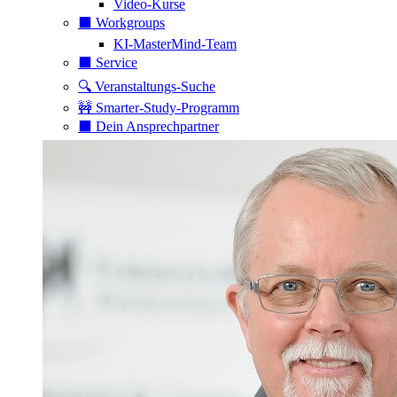
Video-Kurse
⬛️ Workgroups
KI-MasterMind-Team
⬛️ Service
🔍 Veranstaltungs-Suche
🚧 Smarter-Study-Programm
⬛️ Dein Ansprechpartner