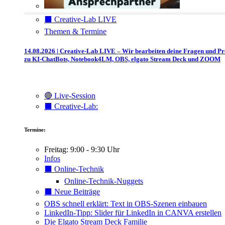
⬛️ Creative-Lab LIVE
Themen & Termine
14.08.2026 | Creative-Lab LIVE – Wir bearbeiten deine Fragen und P
zu KI-ChatBots, Notebook4LM, OBS, elgato Stream Deck und ZOOM
🔴 Live-Session
⬛️ Creative-Lab:
Termine:
Freitag: 9:00 - 9:30 Uhr
Infos
⬛️ Online-Technik
Online-Technik-Nuggets
⬛️ Neue Beiträge
OBS schnell erklärt: Text in OBS-Szenen einbauen
LinkedIn-Tipp: Slider für LinkedIn in CANVA erstellen
Die Elgato Stream Deck Familie