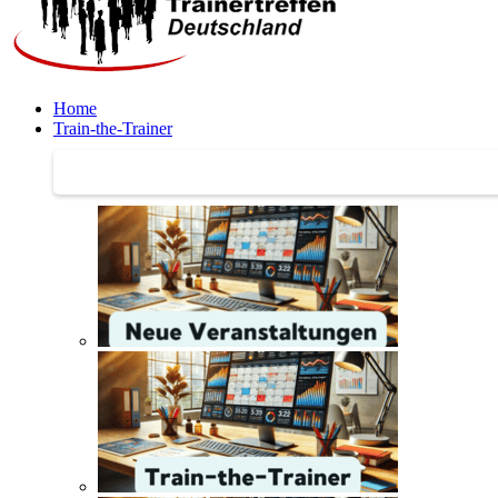
Home
Train-the-Trainer
Train-the-Trainer