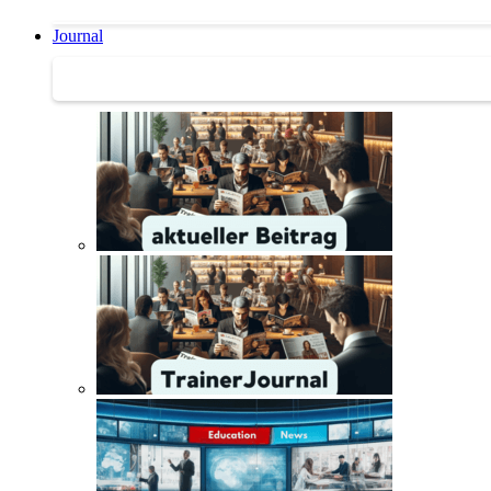
Journal
Journal | Weiterbildungs-News | Literatur-Tipps