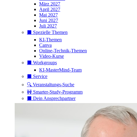
März 2027
April 2027
Mai 2027
Juni 2027
Juli 2027
⬛️ Spezielle Themen
KI-Themen
Canva
Online-Technik-Themen
Video-Kurse
⬛️ Workgroups
KI-MasterMind-Team
⬛️ Service
🔍 Veranstaltungs-Suche
🚧 Smarter-Study-Programm
⬛️ Dein Ansprechpartner