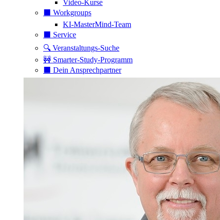
Video-Kurse
⬛️ Workgroups
KI-MasterMind-Team
⬛️ Service
🔍 Veranstaltungs-Suche
🚧 Smarter-Study-Programm
⬛️ Dein Ansprechpartner