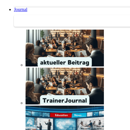
Journal
Journal | Weiterbildungs-News | Literatur-Tipps