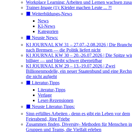
Workplace Learning: Arbeiten und Lernen wachsen zu
Trainer-Image (1): Kleider machen Leute ... ?!
⬛️ Weiterbildungs-News
News
KI-News
Kategorien
⬛️ Neuste News:
KI JOURNAL KW 31 – 27.07.-2.08.2026 | Die Branche 
nach Bremsen — die Politik liefert nicht
KI JOURNAL KW 30 – 20.-26.07.2026 | Die Spitze wi
billiger — und bleibt schwer überprüfbar
KI JOURNAL KW 29 – 13.-19.07.2026 | Zwei
Billionenmodelle, ein neuer Staatenbund und eine Rech
die nicht aufgeht
⬛️ Literatur-Tipps
Literatur-Tipps
Verlage
Leser-Rezensionen
⬛️ Neuste Literatur-Tipps:
Sinn erfülltes Arbeiten - denn es gibt ein Leben vor dem
Feierabend, Jörg Friebe
Zusammen finden, Diversity- Methoden für Menschen in
Gruppen und Teams, die Vielfalt erleben