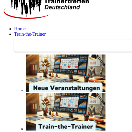
Home
Train-the-Trainer
Train-the-Trainer