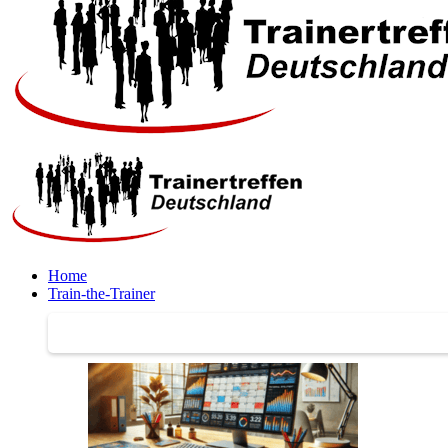
Home
Train-the-Trainer
Train-the-Trainer