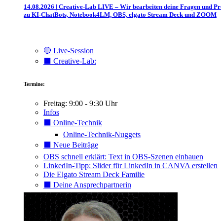
14.08.2026 | Creative-Lab LIVE – Wir bearbeiten deine Fragen und P
zu KI-ChatBots, Notebook4LM, OBS, elgato Stream Deck und ZOOM
🔴 Live-Session
⬛️ Creative-Lab:
Termine:
Freitag: 9:00 - 9:30 Uhr
Infos
⬛️ Online-Technik
Online-Technik-Nuggets
⬛️ Neue Beiträge
OBS schnell erklärt: Text in OBS-Szenen einbauen
LinkedIn-Tipp: Slider für LinkedIn in CANVA erstellen
Die Elgato Stream Deck Familie
⬛️ Deine Ansprechpartnerin