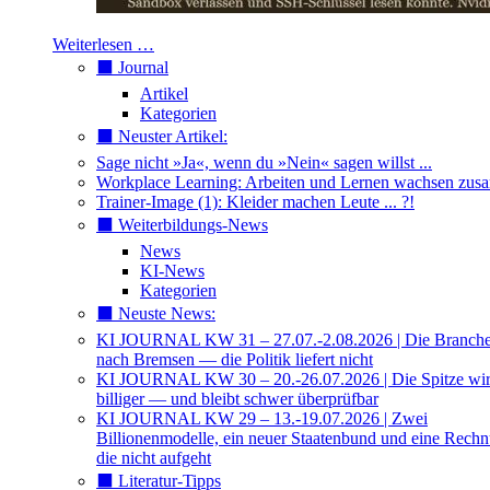
Weiterlesen …
⬛️ Journal
Artikel
Kategorien
⬛️ Neuster Artikel:
Sage nicht »Ja«, wenn du »Nein« sagen willst ...
Workplace Learning: Arbeiten und Lernen wachsen zu
Trainer-Image (1): Kleider machen Leute ... ?!
⬛️ Weiterbildungs-News
News
KI-News
Kategorien
⬛️ Neuste News:
KI JOURNAL KW 31 – 27.07.-2.08.2026 | Die Branche 
nach Bremsen — die Politik liefert nicht
KI JOURNAL KW 30 – 20.-26.07.2026 | Die Spitze wi
billiger — und bleibt schwer überprüfbar
KI JOURNAL KW 29 – 13.-19.07.2026 | Zwei
Billionenmodelle, ein neuer Staatenbund und eine Rech
die nicht aufgeht
⬛️ Literatur-Tipps