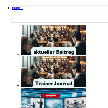
Journal
Journal | Weiterbildungs-News | Literatur-Tipps