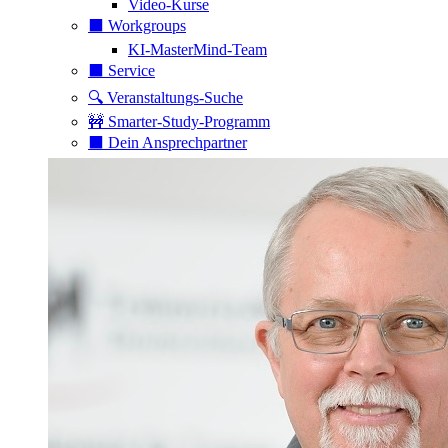
Video-Kurse
⬛️ Workgroups
KI-MasterMind-Team
⬛️ Service
🔍 Veranstaltungs-Suche
🚧 Smarter-Study-Programm
⬛️ Dein Ansprechpartner