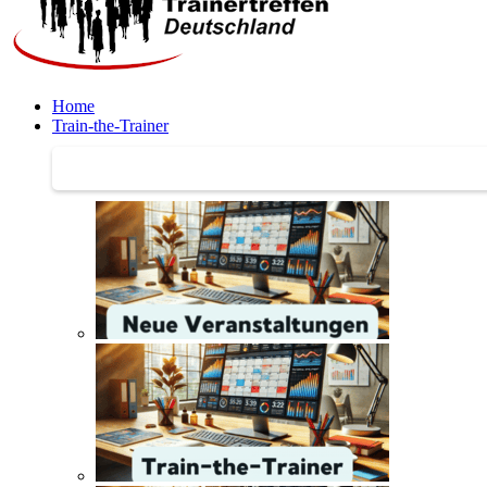
Home
Train-the-Trainer
Train-the-Trainer