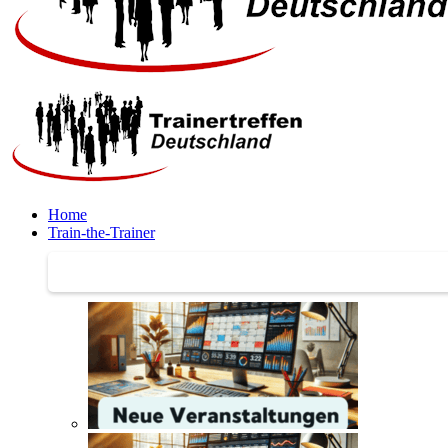
Home
Train-the-Trainer
Train-the-Trainer