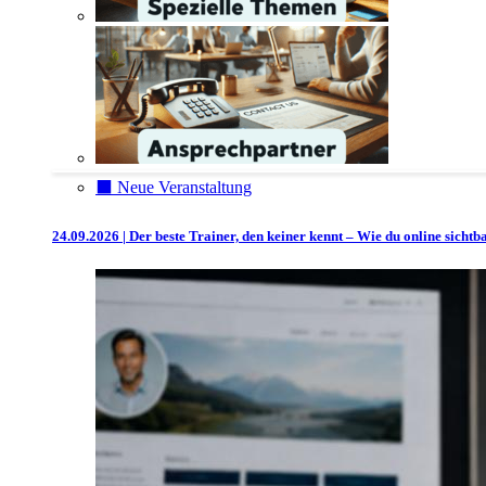
⬛️ Neue Veranstaltung
24.09.2026 | Der beste Trainer, den keiner kennt – Wie du online sicht