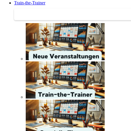
Train-the-Trainer
Train-the-Trainer