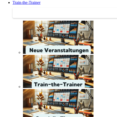
Train-the-Trainer
Train-the-Trainer