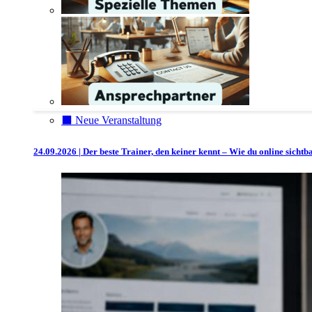
⬛️ Neue Veranstaltung
24.09.2026 | Der beste Trainer, den keiner kennt – Wie du online sicht