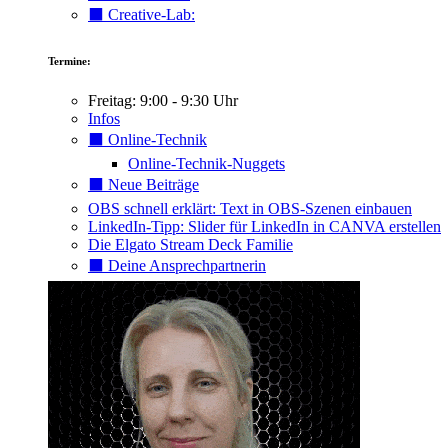
⬛️ Creative-Lab:
Termine:
Freitag: 9:00 - 9:30 Uhr
Infos
⬛️ Online-Technik
Online-Technik-Nuggets
⬛️ Neue Beiträge
OBS schnell erklärt: Text in OBS-Szenen einbauen
LinkedIn-Tipp: Slider für LinkedIn in CANVA erstellen
Die Elgato Stream Deck Familie
⬛️ Deine Ansprechpartnerin