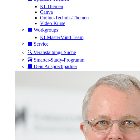
KI-Themen
Canva
Online-Technik-Themen
Video-Kurse
⬛️ Workgroups
KI-MasterMind-Team
⬛️ Service
🔍 Veranstaltungs-Suche
🚧 Smarter-Study-Programm
⬛️ Dein Ansprechpartner