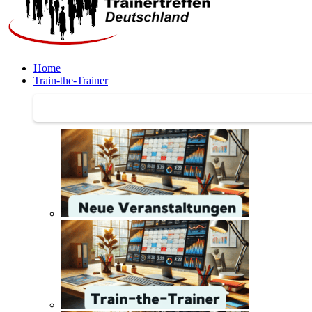
Home
Train-the-Trainer
Train-the-Trainer