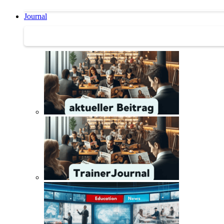
Journal
Journal | Weiterbildungs-News | Literatur-Tipps