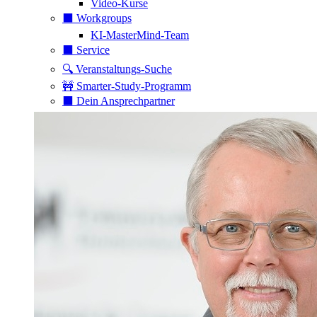
Video-Kurse
⬛️ Workgroups
KI-MasterMind-Team
⬛️ Service
🔍 Veranstaltungs-Suche
🚧 Smarter-Study-Programm
⬛️ Dein Ansprechpartner