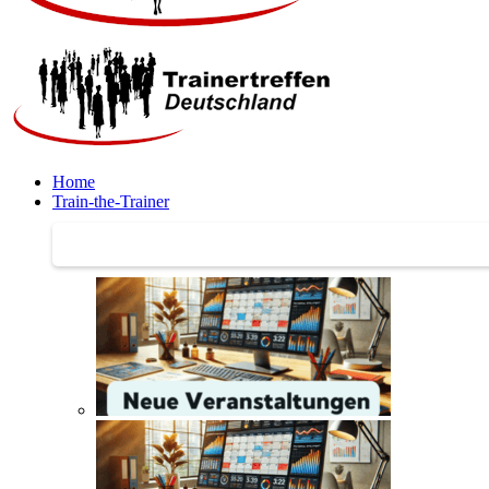
Home
Train-the-Trainer
Train-the-Trainer