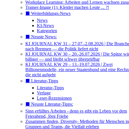
Workplace Learning: Arbeiten und Lernen wachsen zu
Trainer-Image (1): Kleider machen Leute ... ?!
⬛️ Weiterbildungs-News
News
KI-News
Kategorien
⬛️ Neuste News:
KI JOURNAL KW 31 – 27.07.-2.08.2026 | Die Branche 
nach Bremsen — die Politik liefert nicht
KI JOURNAL KW 30 – 20.-26.07.2026 | Die Spitze wi
billiger — und bleibt schwer überprüfbar
KI JOURNAL KW 29 – 13.-19.07.2026 | Zwei
Billionenmodelle, ein neuer Staatenbund und eine Rech
die nicht aufgeht
⬛️ Literatur-Tipps
Literatur-Tipps
Verlage
Leser-Rezensionen
⬛️ Neuste Literatur-Tipps:
Sinn erfülltes Arbeiten - denn es gibt ein Leben vor dem
Feierabend, Jörg Friebe
Zusammen finden, Diversity- Methoden für Menschen in
Gruppen und Teams, die Vielfalt erleben