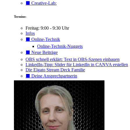
⬛️ Creative-Lab:
Termine:
Freitag: 9:00 - 9:30 Uhr
Infos
⬛️ Online-Technik
Online-Technik-Nuggets
⬛️ Neue Beiträge
OBS schnell erklärt: Text in OBS-Szenen einbauen
LinkedIn-Tipp: Slider für LinkedIn in CANVA erstellen
Die Elgato Stream Deck Familie
⬛️ Deine Ansprechpartnerin