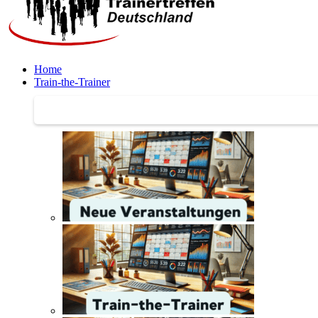
Home
Train-the-Trainer
Train-the-Trainer