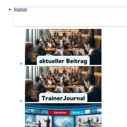
Journal
Journal | Weiterbildungs-News | Literatur-Tipps