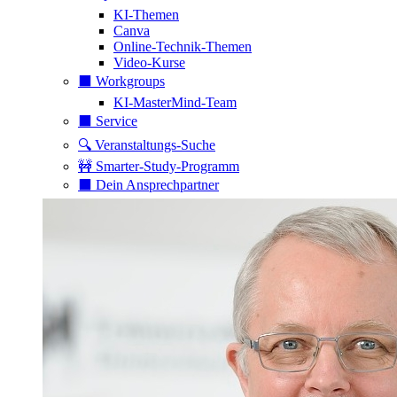
KI-Themen
Canva
Online-Technik-Themen
Video-Kurse
⬛️ Workgroups
KI-MasterMind-Team
⬛️ Service
🔍 Veranstaltungs-Suche
🚧 Smarter-Study-Programm
⬛️ Dein Ansprechpartner