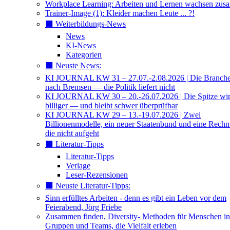
Workplace Learning: Arbeiten und Lernen wachsen zu
Trainer-Image (1): Kleider machen Leute ... ?!
⬛️ Weiterbildungs-News
News
KI-News
Kategorien
⬛️ Neuste News:
KI JOURNAL KW 31 – 27.07.-2.08.2026 | Die Branche 
nach Bremsen — die Politik liefert nicht
KI JOURNAL KW 30 – 20.-26.07.2026 | Die Spitze wi
billiger — und bleibt schwer überprüfbar
KI JOURNAL KW 29 – 13.-19.07.2026 | Zwei
Billionenmodelle, ein neuer Staatenbund und eine Rech
die nicht aufgeht
⬛️ Literatur-Tipps
Literatur-Tipps
Verlage
Leser-Rezensionen
⬛️ Neuste Literatur-Tipps:
Sinn erfülltes Arbeiten - denn es gibt ein Leben vor dem
Feierabend, Jörg Friebe
Zusammen finden, Diversity- Methoden für Menschen in
Gruppen und Teams, die Vielfalt erleben