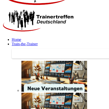
Home
Train-the-Trainer
Train-the-Trainer