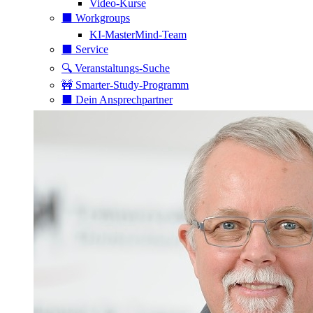
Video-Kurse
⬛️ Workgroups
KI-MasterMind-Team
⬛️ Service
🔍 Veranstaltungs-Suche
🚧 Smarter-Study-Programm
⬛️ Dein Ansprechpartner