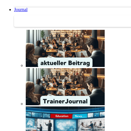
Journal
Journal | Weiterbildungs-News | Literatur-Tipps