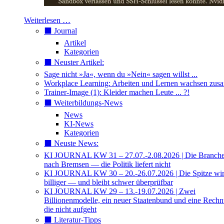
Weiterlesen …
⬛️ Journal
Artikel
Kategorien
⬛️ Neuster Artikel:
Sage nicht »Ja«, wenn du »Nein« sagen willst ...
Workplace Learning: Arbeiten und Lernen wachsen zu
Trainer-Image (1): Kleider machen Leute ... ?!
⬛️ Weiterbildungs-News
News
KI-News
Kategorien
⬛️ Neuste News:
KI JOURNAL KW 31 – 27.07.-2.08.2026 | Die Branche 
nach Bremsen — die Politik liefert nicht
KI JOURNAL KW 30 – 20.-26.07.2026 | Die Spitze wi
billiger — und bleibt schwer überprüfbar
KI JOURNAL KW 29 – 13.-19.07.2026 | Zwei
Billionenmodelle, ein neuer Staatenbund und eine Rech
die nicht aufgeht
⬛️ Literatur-Tipps