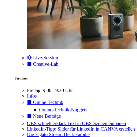
🔴 Live-Session
⬛️ Creative-Lab:
Termine:
Freitag: 9:00 - 9:30 Uhr
Infos
⬛️ Online-Technik
Online-Technik-Nuggets
⬛️ Neue Beiträge
OBS schnell erklärt: Text in OBS-Szenen einbauen
LinkedIn-Tipp: Slider für LinkedIn in CANVA erstellen
Die Elgato Stream Deck Familie