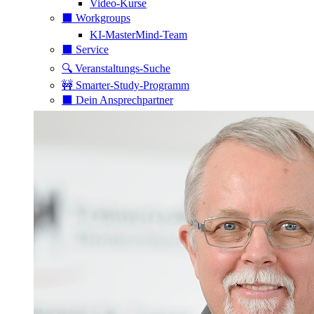
Video-Kurse
⬛️ Workgroups
KI-MasterMind-Team
⬛️ Service
🔍 Veranstaltungs-Suche
🚧 Smarter-Study-Programm
⬛️ Dein Ansprechpartner