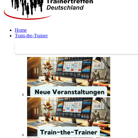
Home
Train-the-Trainer
Train-the-Trainer