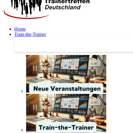
Home
Train-the-Trainer
Train-the-Trainer