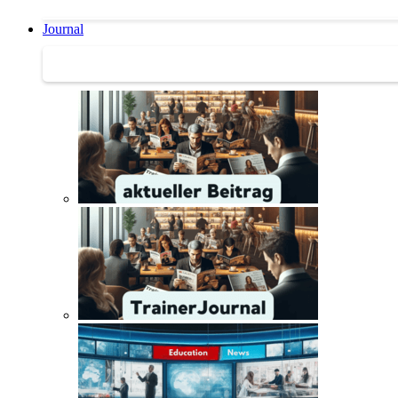
Journal
Journal | Weiterbildungs-News | Literatur-Tipps