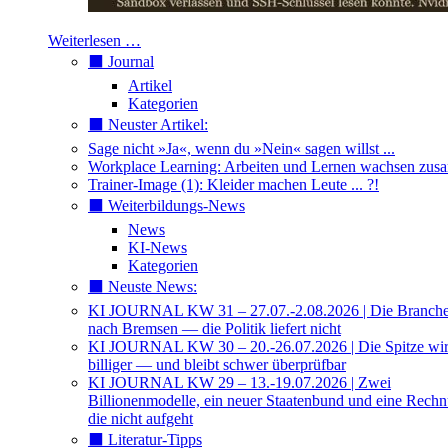
Weiterlesen …
⬛️ Journal
Artikel
Kategorien
⬛️ Neuster Artikel:
Sage nicht »Ja«, wenn du »Nein« sagen willst ...
Workplace Learning: Arbeiten und Lernen wachsen zu
Trainer-Image (1): Kleider machen Leute ... ?!
⬛️ Weiterbildungs-News
News
KI-News
Kategorien
⬛️ Neuste News:
KI JOURNAL KW 31 – 27.07.-2.08.2026 | Die Branche 
nach Bremsen — die Politik liefert nicht
KI JOURNAL KW 30 – 20.-26.07.2026 | Die Spitze wi
billiger — und bleibt schwer überprüfbar
KI JOURNAL KW 29 – 13.-19.07.2026 | Zwei
Billionenmodelle, ein neuer Staatenbund und eine Rech
die nicht aufgeht
⬛️ Literatur-Tipps