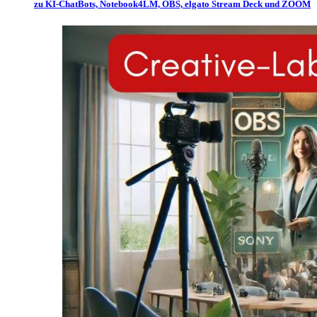
zu KI-ChatBots, Notebook4LM, OBS, elgato Stream Deck und ZOOM