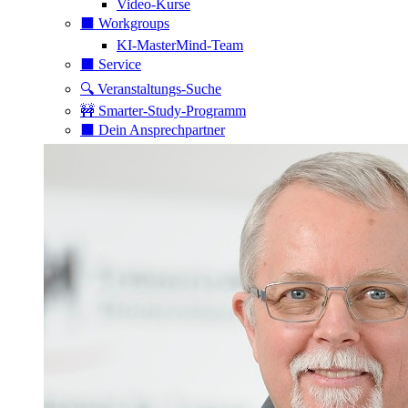
Video-Kurse
⬛️ Workgroups
KI-MasterMind-Team
⬛️ Service
🔍 Veranstaltungs-Suche
🚧 Smarter-Study-Programm
⬛️ Dein Ansprechpartner