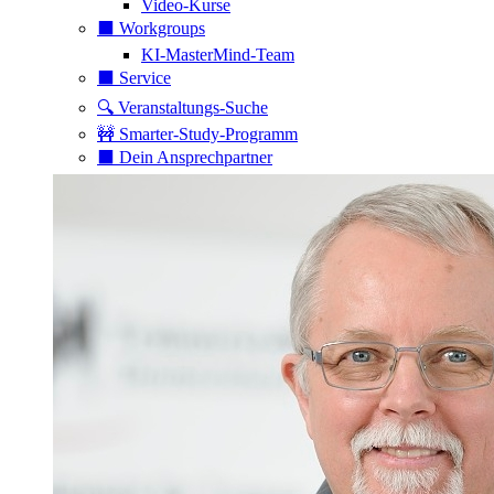
Video-Kurse
⬛️ Workgroups
KI-MasterMind-Team
⬛️ Service
🔍 Veranstaltungs-Suche
🚧 Smarter-Study-Programm
⬛️ Dein Ansprechpartner