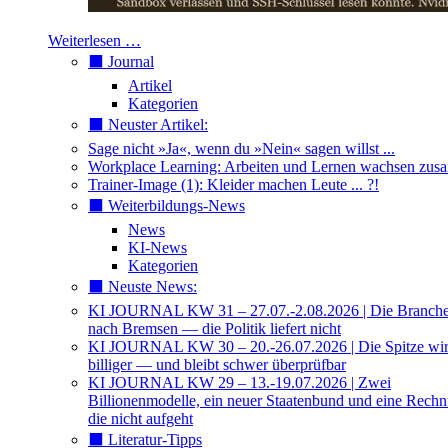
Weiterlesen …
⬛️ Journal
Artikel
Kategorien
⬛️ Neuster Artikel:
Sage nicht »Ja«, wenn du »Nein« sagen willst ...
Workplace Learning: Arbeiten und Lernen wachsen zu
Trainer-Image (1): Kleider machen Leute ... ?!
⬛️ Weiterbildungs-News
News
KI-News
Kategorien
⬛️ Neuste News:
KI JOURNAL KW 31 – 27.07.-2.08.2026 | Die Branche 
nach Bremsen — die Politik liefert nicht
KI JOURNAL KW 30 – 20.-26.07.2026 | Die Spitze wi
billiger — und bleibt schwer überprüfbar
KI JOURNAL KW 29 – 13.-19.07.2026 | Zwei
Billionenmodelle, ein neuer Staatenbund und eine Rech
die nicht aufgeht
⬛️ Literatur-Tipps