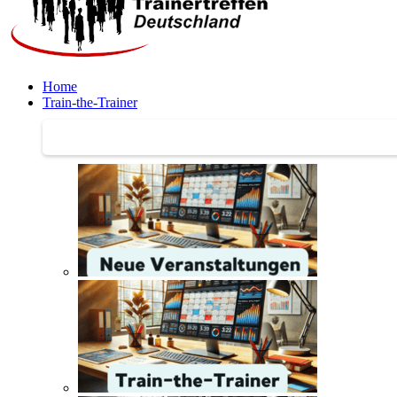
Home
Train-the-Trainer
Train-the-Trainer