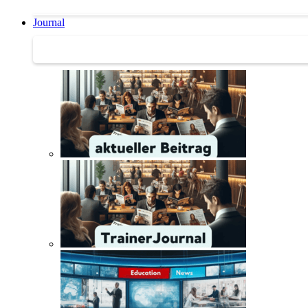
Journal
Journal | Weiterbildungs-News | Literatur-Tipps