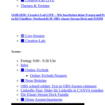
⬛️ Creative-Lab LIVE
Themen & Termine
14.08.2026 | Creative-Lab LIVE – Wir bearbeiten deine Fragen und P
zu KI-ChatBots, Notebook4LM, OBS, elgato Stream Deck und ZOOM
🔴 Live-Session
⬛️ Creative-Lab:
Termine:
Freitag: 9:00 - 9:30 Uhr
Infos
⬛️ Online-Technik
Online-Technik-Nuggets
⬛️ Neue Beiträge
OBS schnell erklärt: Text in OBS-Szenen einbauen
LinkedIn-Tipp: Slider für LinkedIn in CANVA erstellen
Die Elgato Stream Deck Familie
⬛️ Deine Ansprechpartnerin