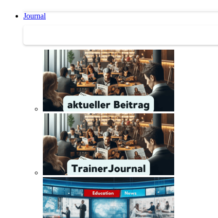
Journal
Journal | Weiterbildungs-News | Literatur-Tipps