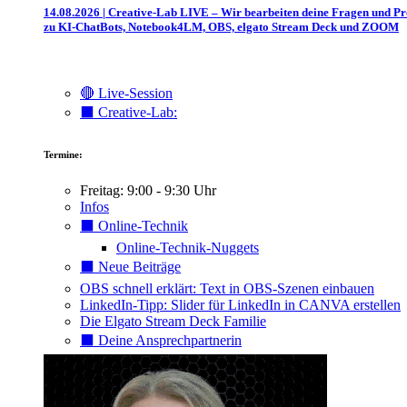
14.08.2026 | Creative-Lab LIVE – Wir bearbeiten deine Fragen und P
zu KI-ChatBots, Notebook4LM, OBS, elgato Stream Deck und ZOOM
🔴 Live-Session
⬛️ Creative-Lab:
Termine:
Freitag: 9:00 - 9:30 Uhr
Infos
⬛️ Online-Technik
Online-Technik-Nuggets
⬛️ Neue Beiträge
OBS schnell erklärt: Text in OBS-Szenen einbauen
LinkedIn-Tipp: Slider für LinkedIn in CANVA erstellen
Die Elgato Stream Deck Familie
⬛️ Deine Ansprechpartnerin