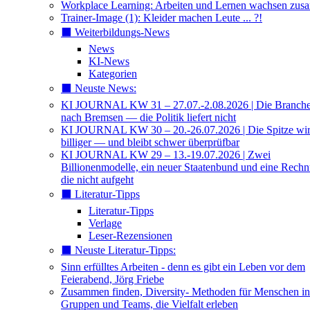
Workplace Learning: Arbeiten und Lernen wachsen zu
Trainer-Image (1): Kleider machen Leute ... ?!
⬛️ Weiterbildungs-News
News
KI-News
Kategorien
⬛️ Neuste News:
KI JOURNAL KW 31 – 27.07.-2.08.2026 | Die Branche 
nach Bremsen — die Politik liefert nicht
KI JOURNAL KW 30 – 20.-26.07.2026 | Die Spitze wi
billiger — und bleibt schwer überprüfbar
KI JOURNAL KW 29 – 13.-19.07.2026 | Zwei
Billionenmodelle, ein neuer Staatenbund und eine Rech
die nicht aufgeht
⬛️ Literatur-Tipps
Literatur-Tipps
Verlage
Leser-Rezensionen
⬛️ Neuste Literatur-Tipps:
Sinn erfülltes Arbeiten - denn es gibt ein Leben vor dem
Feierabend, Jörg Friebe
Zusammen finden, Diversity- Methoden für Menschen in
Gruppen und Teams, die Vielfalt erleben