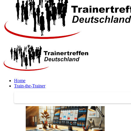
Home
Train-the-Trainer
Train-the-Trainer