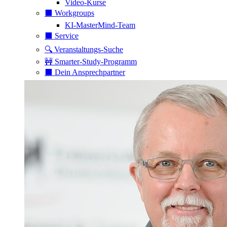
Video-Kurse
⬛️ Workgroups
KI-MasterMind-Team
⬛️ Service
🔍 Veranstaltungs-Suche
🚧 Smarter-Study-Programm
⬛️ Dein Ansprechpartner