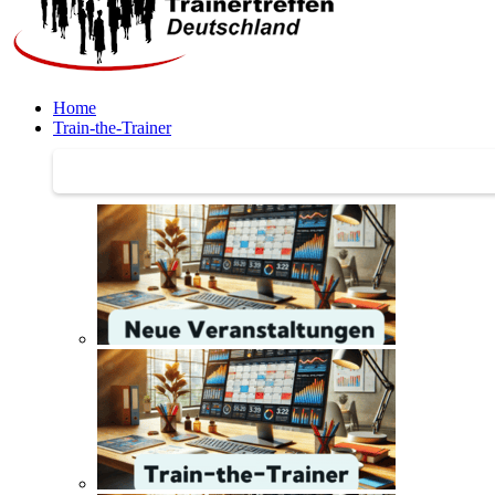
Home
Train-the-Trainer
Train-the-Trainer