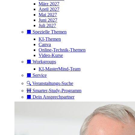
März 2027
April 2027
Mai 2027
Juni 2027
Juli 2027
⬛️ Spezielle Themen
KI-Themen
Canva
Online-Technik-Themen
Video-Kurse
⬛️ Workgroups
KI-MasterMind-Team
⬛️ Service
🔍 Veranstaltungs-Suche
🚧 Smarter-Study-Programm
⬛️ Dein Ansprechpartner