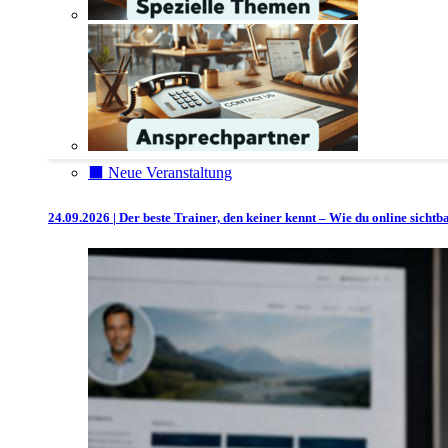
⬛️ Neue Veranstaltung
24.09.2026 | Der beste Trainer, den keiner kennt – Wie du online sicht