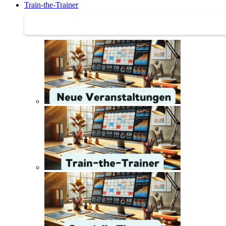
Train-the-Trainer
Train-the-Trainer