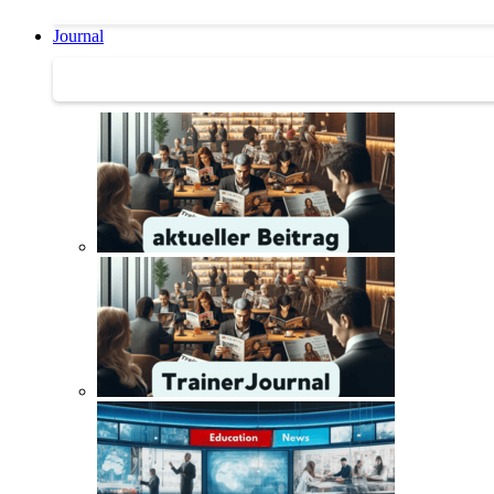
Journal
Journal | Weiterbildungs-News | Literatur-Tipps