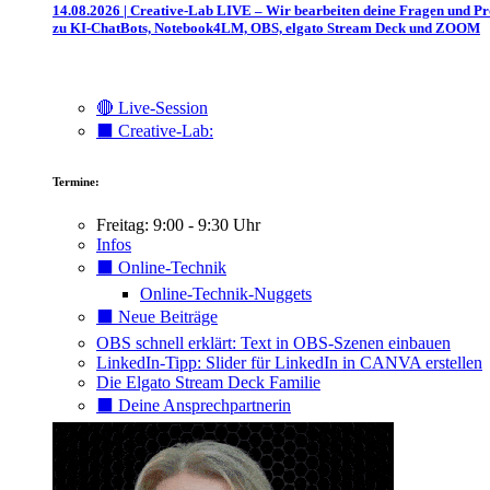
14.08.2026 | Creative-Lab LIVE – Wir bearbeiten deine Fragen und P
zu KI-ChatBots, Notebook4LM, OBS, elgato Stream Deck und ZOOM
🔴 Live-Session
⬛️ Creative-Lab:
Termine:
Freitag: 9:00 - 9:30 Uhr
Infos
⬛️ Online-Technik
Online-Technik-Nuggets
⬛️ Neue Beiträge
OBS schnell erklärt: Text in OBS-Szenen einbauen
LinkedIn-Tipp: Slider für LinkedIn in CANVA erstellen
Die Elgato Stream Deck Familie
⬛️ Deine Ansprechpartnerin