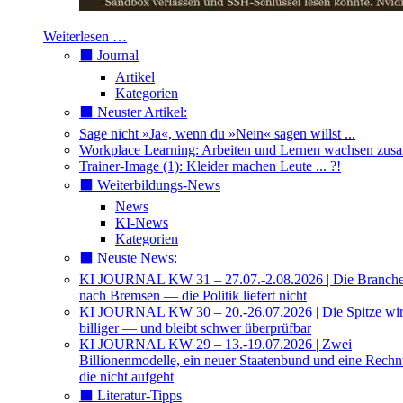
Weiterlesen …
⬛️ Journal
Artikel
Kategorien
⬛️ Neuster Artikel:
Sage nicht »Ja«, wenn du »Nein« sagen willst ...
Workplace Learning: Arbeiten und Lernen wachsen zu
Trainer-Image (1): Kleider machen Leute ... ?!
⬛️ Weiterbildungs-News
News
KI-News
Kategorien
⬛️ Neuste News:
KI JOURNAL KW 31 – 27.07.-2.08.2026 | Die Branche 
nach Bremsen — die Politik liefert nicht
KI JOURNAL KW 30 – 20.-26.07.2026 | Die Spitze wi
billiger — und bleibt schwer überprüfbar
KI JOURNAL KW 29 – 13.-19.07.2026 | Zwei
Billionenmodelle, ein neuer Staatenbund und eine Rech
die nicht aufgeht
⬛️ Literatur-Tipps