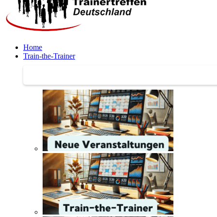
Home
Train-the-Trainer
Train-the-Trainer