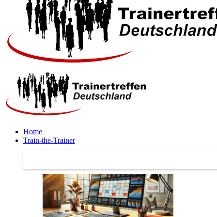
Home
Train-the-Trainer
Train-the-Trainer