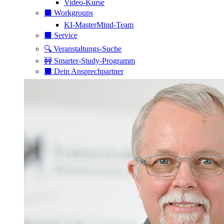
Video-Kurse
⬛️ Workgroups
KI-MasterMind-Team
⬛️ Service
🔍 Veranstaltungs-Suche
🚧 Smarter-Study-Programm
⬛️ Dein Ansprechpartner