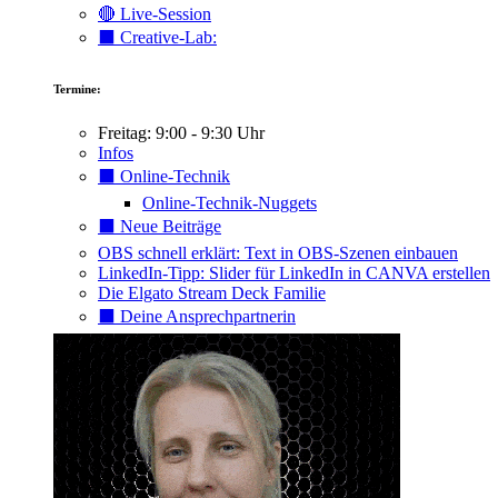
🔴 Live-Session
⬛️ Creative-Lab:
Termine:
Freitag: 9:00 - 9:30 Uhr
Infos
⬛️ Online-Technik
Online-Technik-Nuggets
⬛️ Neue Beiträge
OBS schnell erklärt: Text in OBS-Szenen einbauen
LinkedIn-Tipp: Slider für LinkedIn in CANVA erstellen
Die Elgato Stream Deck Familie
⬛️ Deine Ansprechpartnerin