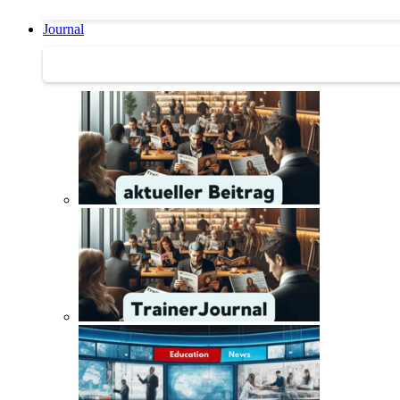
Journal
Journal | Weiterbildungs-News | Literatur-Tipps