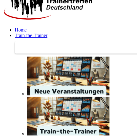
Home
Train-the-Trainer
Train-the-Trainer