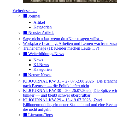
Weiterlesen …
⬛️ Journal
Artikel
Kategorien
⬛️ Neuster Artikel:
Sage nicht »Ja«, wenn du »Nein« sagen willst ...
Workplace Learning: Arbeiten und Lernen wachsen zu
Trainer-Image (1): Kleider machen Leute ... ?!
⬛️ Weiterbildungs-News
News
KI-News
Kategorien
⬛️ Neuste News:
KI JOURNAL KW 31 – 27.07.-2.08.2026 | Die Branche 
nach Bremsen — die Politik liefert nicht
KI JOURNAL KW 30 – 20.-26.07.2026 | Die Spitze wi
billiger — und bleibt schwer überprüfbar
KI JOURNAL KW 29 – 13.-19.07.2026 | Zwei
Billionenmodelle, ein neuer Staatenbund und eine Rech
die nicht aufgeht
⬛️ Literatur-Tipps