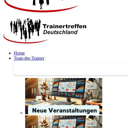
Home
Train-the-Trainer
Train-the-Trainer