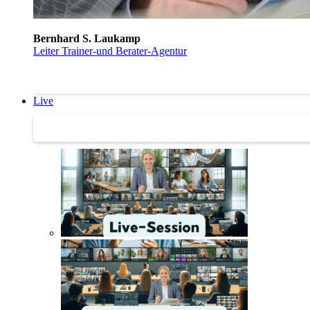
Bernhard S. Laukamp
Leiter Trainer-und Berater-Agentur
Live
Trainertreffen Live