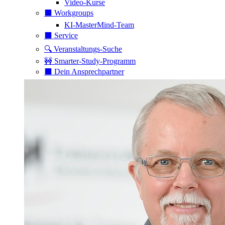
Video-Kurse
⬛️ Workgroups
KI-MasterMind-Team
⬛️ Service
🔍 Veranstaltungs-Suche
🚧 Smarter-Study-Programm
⬛️ Dein Ansprechpartner